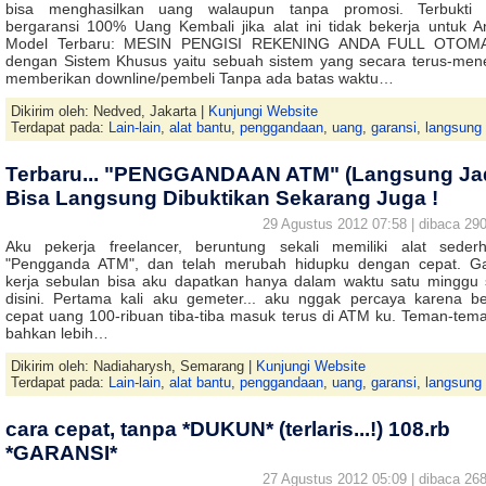
bisa menghasilkan uang walaupun tanpa promosi. Terbukti
bergaransi 100% Uang Kembali jika alat ini tidak bekerja untuk A
Model Terbaru: MESIN PENGISI REKENING ANDA FULL OTOMA
dengan Sistem Khusus yaitu sebuah sistem yang secara terus-men
memberikan downline/pembeli Tanpa ada batas waktu…
Dikirim oleh: Nedved, Jakarta |
Kunjungi Website
Terdapat pada:
Lain-lain
,
alat bantu
,
penggandaan
,
uang
,
garansi
,
langsung
Terbaru... "PENGGANDAAN ATM" (Langsung Jad
Bisa Langsung Dibuktikan Sekarang Juga !
29 Agustus 2012 07:58 | dibaca 290
Aku pekerja freelancer, beruntung sekali memiliki alat seder
"Pengganda ATM", dan telah merubah hidupku dengan cepat. Ga
kerja sebulan bisa aku dapatkan hanya dalam waktu satu minggu 
disini. Pertama kali aku gemeter... aku nggak percaya karena be
cepat uang 100-ribuan tiba-tiba masuk terus di ATM ku. Teman-tem
bahkan lebih…
Dikirim oleh: Nadiaharysh, Semarang |
Kunjungi Website
Terdapat pada:
Lain-lain
,
alat bantu
,
penggandaan
,
uang
,
garansi
,
langsung
cara cepat, tanpa *DUKUN* (terlaris...!) 108.rb
*GARANSI*
27 Agustus 2012 05:09 | dibaca 268