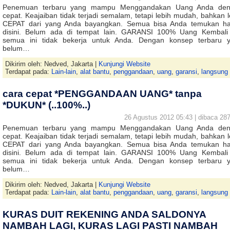
Penemuan terbaru yang mampu Menggandakan Uang Anda de
cepat. Keajaiban tidak terjadi semalam, tetapi lebih mudah, bahkan l
CEPAT dari yang Anda bayangkan. Semua bisa Anda temukan h
disini. Belum ada di tempat lain. GARANSI 100% Uang Kembali 
semua ini tidak bekerja untuk Anda. Dengan konsep terbaru 
belum…
Dikirim oleh: Nedved, Jakarta |
Kunjungi Website
Terdapat pada:
Lain-lain
,
alat bantu
,
penggandaan
,
uang
,
garansi
,
langsung
cara cepat *PENGGANDAAN UANG* tanpa
*DUKUN* (..100%..)
26 Agustus 2012 05:43 | dibaca 287
Penemuan terbaru yang mampu Menggandakan Uang Anda de
cepat. Keajaiban tidak terjadi semalam, tetapi lebih mudah, bahkan l
CEPAT dari yang Anda bayangkan. Semua bisa Anda temukan h
disini. Belum ada di tempat lain. GARANSI 100% Uang Kembali 
semua ini tidak bekerja untuk Anda. Dengan konsep terbaru 
belum…
Dikirim oleh: Nedved, Jakarta |
Kunjungi Website
Terdapat pada:
Lain-lain
,
alat bantu
,
penggandaan
,
uang
,
garansi
,
langsung
KURAS DUIT REKENING ANDA SALDONYA
NAMBAH LAGI, KURAS LAGI PASTI NAMBAH