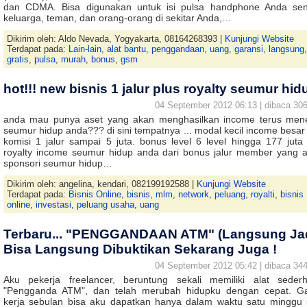
dan CDMA. Bisa digunakan untuk isi pulsa handphone Anda send
keluarga, teman, dan orang-orang di sekitar Anda,…
Dikirim oleh: Aldo Nevada, Yogyakarta, 08164268393 |
Kunjungi Website
Terdapat pada:
Lain-lain
,
alat bantu
,
penggandaan
,
uang
,
garansi
,
langsung
,
gratis
,
pulsa
,
murah
,
bonus
,
gsm
hot!!! new bisnis 1 jalur plus royalty seumur hid
04 September 2012 06:13 | dibaca 306
anda mau punya aset yang akan menghasilkan income terus men
seumur hidup anda??? di sini tempatnya ... modal kecil income besar 
komisi 1 jalur sampai 5 juta. bonus level 6 level hingga 177 juta
royalty income seumur hidup anda dari bonus jalur member yang 
sponsori seumur hidup…
Dikirim oleh: angelina, kendari, 082199192588 |
Kunjungi Website
Terdapat pada:
Bisnis Online
,
bisnis
,
mlm
,
network
,
peluang
,
royalti
,
bisnis
online
,
investasi
,
peluang usaha
,
uang
Terbaru... "PENGGANDAAN ATM" (Langsung Jad
Bisa Langsung Dibuktikan Sekarang Juga !
04 September 2012 05:42 | dibaca 344
Aku pekerja freelancer, beruntung sekali memiliki alat seder
"Pengganda ATM", dan telah merubah hidupku dengan cepat. Ga
kerja sebulan bisa aku dapatkan hanya dalam waktu satu minggu 