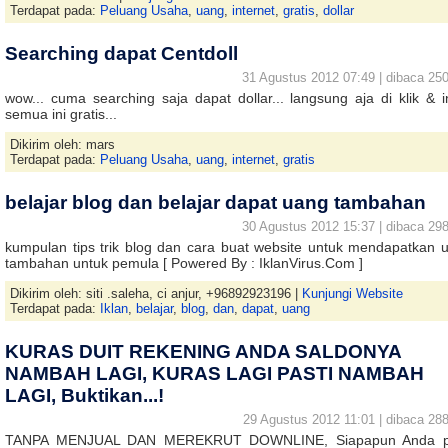
Terdapat pada:
Peluang Usaha
,
uang
,
internet
,
gratis
,
dollar
Searching dapat Centdoll
31 Agustus 2012 07:49 | dibaca 250
wow... cuma searching saja dapat dollar... langsung aja di klik & i
semua ini gratis...
Dikirim oleh: mars
Terdapat pada:
Peluang Usaha
,
uang
,
internet
,
gratis
belajar blog dan belajar dapat uang tambahan
30 Agustus 2012 15:37 | dibaca 298
kumpulan tips trik blog dan cara buat website untuk mendapatkan 
tambahan untuk pemula [ Powered By : IklanVirus.Com ]
Dikirim oleh: siti .saleha, ci anjur, +96892923196 |
Kunjungi Website
Terdapat pada:
Iklan
,
belajar
,
blog
,
dan
,
dapat
,
uang
KURAS DUIT REKENING ANDA SALDONYA
NAMBAH LAGI, KURAS LAGI PASTI NAMBAH
LAGI, Buktikan...!
29 Agustus 2012 11:01 | dibaca 288
TANPA MENJUAL DAN MEREKRUT DOWNLINE, Siapapun Anda pa