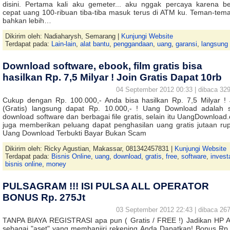
disini. Pertama kali aku gemeter... aku nggak percaya karena be
cepat uang 100-ribuan tiba-tiba masuk terus di ATM ku. Teman-tem
bahkan lebih…
Dikirim oleh: Nadiaharysh, Semarang |
Kunjungi Website
Terdapat pada:
Lain-lain
,
alat bantu
,
penggandaan
,
uang
,
garansi
,
langsung
Download software, ebook, film gratis bisa
hasilkan Rp. 7,5 Milyar ! Join Gratis Dapat 10rb
04 September 2012 00:33 | dibaca 329
Cukup dengan Rp. 100.000,- Anda bisa hasilkan Rp. 7,5 Milyar ! 
(Gratis) langsung dapat Rp. 10.000,- ! Uang Download adalah s
download software dan berbagai file gratis, selain itu UangDownload
juga memberikan peluang dapat penghasilan uang gratis jutaan rup
Uang Download Terbukti Bayar Bukan Scam
Dikirim oleh: Ricky Agustian, Makassar, 081342457831 |
Kunjungi Website
Terdapat pada:
Bisnis Online
,
uang
,
download
,
gratis
,
free
,
software
,
invest
bisnis online
,
money
PULSAGRAM !!! ISI PULSA ALL OPERATOR
BONUS Rp. 275Jt
03 September 2012 22:43 | dibaca 267
TANPA BIAYA REGISTRASI apa pun ( Gratis / FREE !) Jadikan HP 
sebagai "aset" yang membanjiri rekening Anda Dapatkan! Bonus Rp