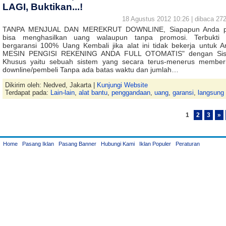
LAGI, Buktikan...!
18 Agustus 2012 10:26 | dibaca 272
TANPA MENJUAL DAN MEREKRUT DOWNLINE, Siapapun Anda pa
bisa menghasilkan uang walaupun tanpa promosi. Terbukti
bergaransi 100% Uang Kembali jika alat ini tidak bekerja untuk A
MESIN PENGISI REKENING ANDA FULL OTOMATIS" dengan Sis
Khusus yaitu sebuah sistem yang secara terus-menerus member
downline/pembeli Tanpa ada batas waktu dan jumlah…
Dikirim oleh: Nedved, Jakarta |
Kunjungi Website
Terdapat pada:
Lain-lain
,
alat bantu
,
penggandaan
,
uang
,
garansi
,
langsung
1
2
3
»
Home
Pasang Iklan
Pasang Banner
Hubungi Kami
Iklan Populer
Peraturan