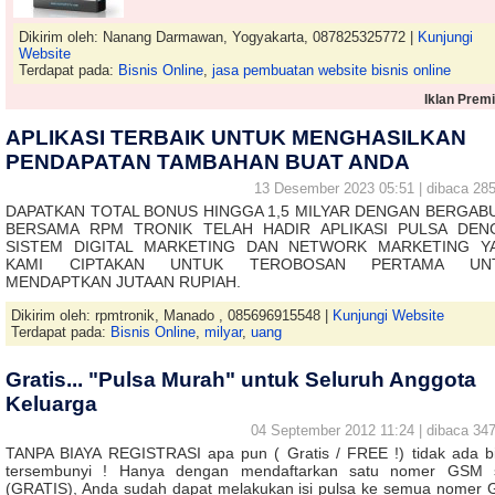
Dikirim oleh: Nanang Darmawan, Yogyakarta, 087825325772 |
Kunjungi
Website
Terdapat pada:
Bisnis Online
,
jasa pembuatan website bisnis online
Iklan Prem
APLIKASI TERBAIK UNTUK MENGHASILKAN
PENDAPATAN TAMBAHAN BUAT ANDA
13 Desember 2023 05:51 | dibaca 285
DAPATKAN TOTAL BONUS HINGGA 1,5 MILYAR DENGAN BERGAB
BERSAMA RPM TRONIK TELAH HADIR APLIKASI PULSA DEN
SISTEM DIGITAL MARKETING DAN NETWORK MARKETING Y
KAMI CIPTAKAN UNTUK TEROBOSAN PERTAMA UN
MENDAPTKAN JUTAAN RUPIAH.
Dikirim oleh: rpmtronik, Manado , 085696915548 |
Kunjungi Website
Terdapat pada:
Bisnis Online
,
milyar
,
uang
Gratis... "Pulsa Murah" untuk Seluruh Anggota
Keluarga
04 September 2012 11:24 | dibaca 347
TANPA BIAYA REGISTRASI apa pun ( Gratis / FREE !) tidak ada b
tersembunyi ! Hanya dengan mendaftarkan satu nomer GSM 
(GRATIS), Anda sudah dapat melakukan isi pulsa ke semua nomer