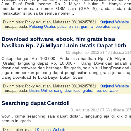
Juta Plus! Pasif income Rp 2 Milyar / bulan !!! Hanya de
mendaftarkan satu nomer GSM saja (GRATIS), anda sudah d
melakukan isi pulsa ke semua nomer…
Dikirim oleh: Ricky Agustian, Makassar, 081342457831 |
Kunjungi Website
Terdapat pada:
Peluang Usaha
,
pulsa
,
bisnis
,
gsm
,
all operator
,
uang
Download software, ebook, film gratis bisa
hasilkan Rp. 7,5 Milyar ! Join Gratis Dapat 10rb
03 September 2012 21:43 | dibaca 314
Cukup dengan Rp. 100.000,- Anda bisa hasilkan Rp. 7,5 Milyar ! 
(Gratis) langsung dapat Rp. 10.000,- ! Uang Download adalah s
download software dan berbagai file gratis, selain itu UangDownload
juga memberikan peluang dapat penghasilan uang gratis jutaan rup
Uang Download Terbukti Bayar Bukan Scam
Dikirim oleh: Ricky Agustian, Makassar, 081342457831 |
Kunjungi Website
Terdapat pada:
Bisnis Online
,
uang
,
download
,
gratis
,
free
,
software
Searching dapat Centdoll
31 Agustus 2012 07:55 | dibaca 287
wow... cuma searching saja dapat dollar... langsung aja di klik & i
semua ini gratis...
Dikirim oleh: mars |
Kunjungi Website