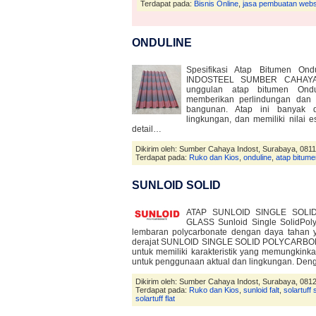
Terdapat pada:
Bisnis Online
,
jasa pembuatan websi
ONDULINE
Spesifikasi Atap Bitumen O
INDOSTEEL SUMBER CAHAYA 
unggulan atap bitumen Ondu
memberikan perlindungan dan es
bangunan. Atap ini banyak d
lingkungan, dan memiliki nilai es
detail…
Dikirim oleh: Sumber Cahaya Indost, Surabaya, 081
Terdapat pada:
Ruko dan Kios
,
onduline
,
atap bitume
SUNLOID SOLID
ATAP SUNLOID SINGLE SOLI
GLASS Sunloid Single SolidPoly
lembaran polycarbonate dengan daya tahan y
derajat SUNLOID SINGLE SOLID POLYCARBO
untuk memiliki karakteristik yang memungkink
untuk penggunaan aktual dan lingkungan. De
Dikirim oleh: Sumber Cahaya Indost, Surabaya, 081
Terdapat pada:
Ruko dan Kios
,
sunloid falt
,
solartuff 
solartuff flat