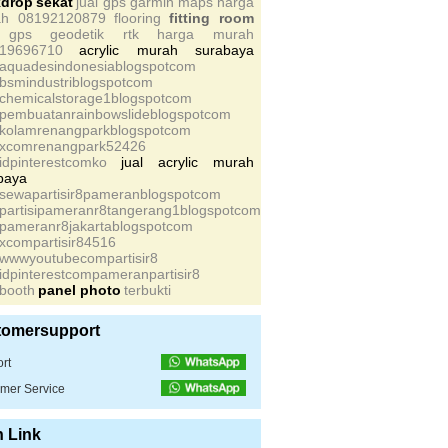
kdrop
sekat
jual gps garmin maps harga
ah 08192120879
flooring
fitting room
l gps geodetik rtk harga murah
19696710
acrylic murah surabaya
saquadesindonesiablogspotcom
sbsmindustriblogspotcom
schemicalstorage1blogspotcom
spembuatanrainbowslideblogspotcom
skolamrenangparkblogspotcom
sxcomrenangpark52426
sidpinterestcomko
jual acrylic murah
baya
ssewapartisir8pameranblogspotcom
spartisipameranr8tangerang1blogspotcom
spameranr8jakartablogspotcom
sxcompartisir84516
swwwyoutubecompartisir8
sidpinterestcompameranpartisir8
sbooth
panel photo
terbukti
tomersupport
rt
mer Service
n Link