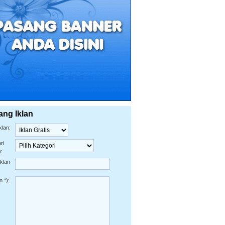
ang Iklan
klan:
ri
):
Iklan
n *):