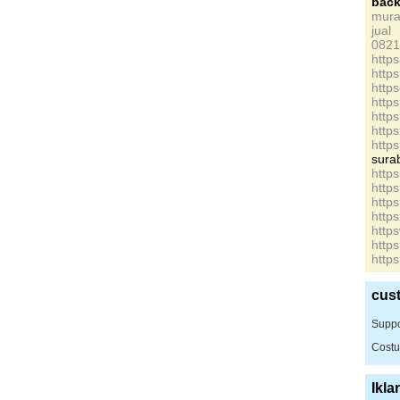
bac
mur
jua
0821
http
http
http
http
http
http
http
sura
http
http
http
http
http
http
http
cus
Suppo
Costu
Ikla