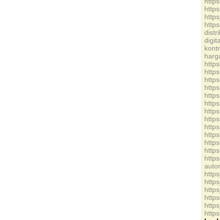
http
http
http
http
dist
digi
kont
ha
http
http
http
http
http
http
http
http
http
http
http
http
http
auto
http
http
http
http
http
http