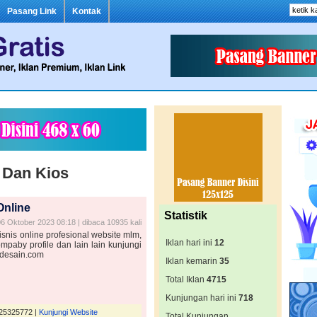
Pasang Link
Kontak
o Dan Kios
Online
Statistik
6 Oktober 2023 08:18 | dibaca 10935 kali
snis online profesional website mlm,
Iklan hari ini
12
ompaby profile dan lain lain kunjungi
nidesain.com
Iklan kemarin
35
Total Iklan
4715
Kunjungan hari ini
718
825325772 |
Kunjungi Website
Total Kunjungan