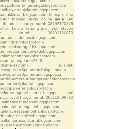
sblowerjakarta3blogspotcom
spusatblowertangerang1blogspotcom
sjualblowerfanjakartablogspotcom
spabrikblowerblogspotcom httpsp
online
ributor mosaic
bisnis online
meja
jual
tal theodolite harga murah 08192120879
raktor kolam renang
jual total station
rga murah 08192120879
saquadesindonesiablogspotcom
sbsmindustriblogspotcom
schemicalstorage1blogspotcom
spembuatanrainbowslideblogspotcom
skolamrenangparkblogspotcom
sxcomrenangpark52426
sidpinterestcomk
urusidak
ssewapartisir8pameran1blogspotcom
ssewapartisir8pameranblogspotcom
spartisipameranr8tangerang1blogspotcom
spameranr8jakartablogspotcom
sboothpameran1blogspotcom
ssekatruanganr8jakarta1blogspot
jual
matic level harga murah 082119696710
sjualmatalastungstenblogspotcom
sjualmatabortungstenblogspotcom
sjualalatpresssampah1blogspotcom
sdeepfryerstainlessblogspotcom
sjualkompresorjakartablogspotcom
srakgudangindustri1blogspotcom