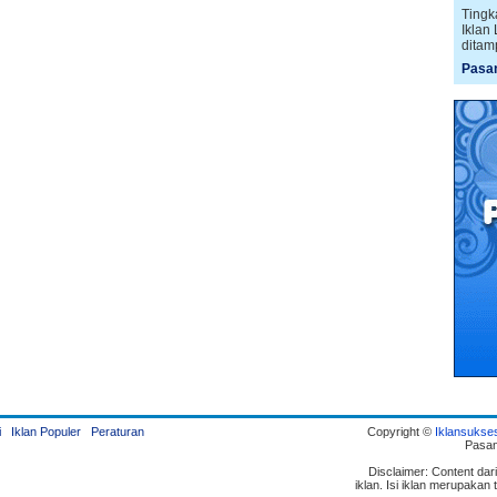
Tingk
Iklan
ditam
Pasan
i
Iklan Populer
Peraturan
Copyright ©
Iklansukse
Pasan
Disclaimer: Content dar
iklan. Isi iklan merupaka