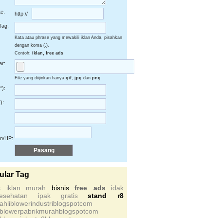
e:
http://
Tag:
Kata atau phrase yang mewakili iklan Anda, pisahkan
dengan koma (,).
Contoh:
iklan, free ads
r:
File yang diijinkan hanya
gif
,
jpg
dan
png
*):
):
on/HP:
ular Tag
s
iklan
murah
bisnis
free ads
idak
kesehatan
ipak
gratis
stand r8
sahliblowerindustriblogspotcom
sblowerpabrikmurahblogspotcom