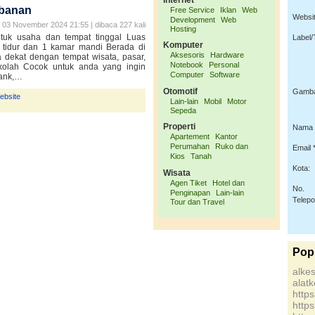
Internet
mbanan
Free Service
Iklan
Web
Websit
Development
Web
03 November 2024 21:55 | dibaca 227 kali
Hosting
tuk usaha dan tempat tinggal Luas
Label/
Komputer
tidur dan 1 kamar mandi Berada di
Aksesoris
Hardware
aya dekat dengan tempat wisata, pasar,
Notebook
Personal
kolah Cocok untuk anda yang ingin
Computer
Software
bank,…
Otomotif
Gamba
ebsite
Lain-lain
Mobil
Motor
Sepeda
Properti
Nama 
Apartement
Kantor
Perumahan
Ruko dan
Email *
Kios
Tanah
Kota:
Wisata
Agen Tiket
Hotel dan
No.
Penginapan
Lain-lain
Telep
Tour dan Travel
Pop
alke
alat
http
http