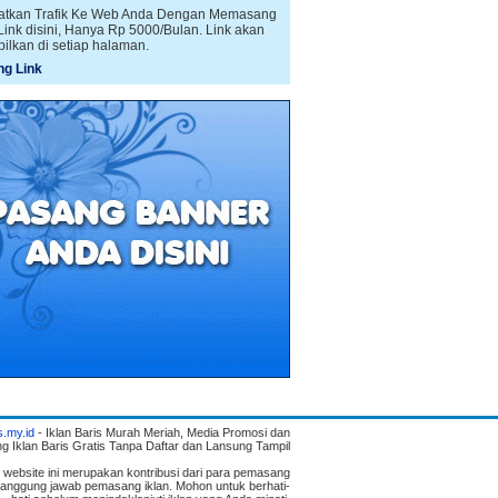
atkan Trafik Ke Web Anda Dengan Memasang
 Link disini, Hanya Rp 5000/Bulan. Link akan
pilkan di setiap halaman.
g Link
s.my.id
- Iklan Baris Murah Meriah, Media Promosi dan
g Iklan Baris Gratis Tanpa Daftar dan Lansung Tampil
i website ini merupakan kontribusi dari para pemasang
n tanggung jawab pemasang iklan. Mohon untuk berhati-