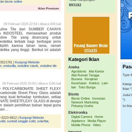
te bisnis online
893182
Iklan Premium
09 Februari 2025 22:54 | dibaca 649 kali
nduline Tile dari SUMBER CAHAYA
INDOSTEEL menawarkan produk
line Tile yang dirancang untuk
tetika terbaik bagi berbagai jenis
ipilih karena tahan lama, ramah
tetika yang tinggi. Berikut ini adalah
Kategori Iklan
13521781 |
Kunjungi Website
n
,
onduvilla
,
onduline clasik
,
onduline tile
Pas
Aneka
Agrobisnis
Alat Kantor
Type I
Alat Rumah Tangga
Busana
Kerajinan
Kesehatan
Koleksi
Lain-
09 Februari 2025 20:50 | dibaca 1106 kali
Katego
lain
Toko Bunga
D POLYCARBONATE SHEET FLEXY
Iklan *
carbonate Sheet Flexy Glass adalah
Bisnis
Judul 
ang kuat terhadap tumbukan, setiap
Bisnis Online
Investasi
*):
NATE SHEETFLEXY GLASS di design
Network Marketing
an dalam pemilihan bahan tepat guna
Peluang Usaha
Isi Ikla
ngan…
Elektronika
Digital Camera
Home
2-5223-6812 |
Kunjungi Website
Appliance
Media Player
solid
,
sunloid singgle solid
,
solarflat
,
Mobile Phone
Video