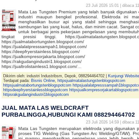
23 Juli 2026 15:01 | dibaca 11
Mata Las Tungsten Premium yang telah banyak digunakan 
industri maupun bengkel profesional. Elektroda ini m
menghasilkan busur api yang stabil sehingga menghasi
sambungan las yang kuat, halus, dan minim cacat. Sangat c
untuk berbagai jenis pekerjaan pengelasan yang membutu
tingkat presisi tinggi. https://jualmatalastungsten.blogspot.
https://jualmatabortungsten.blogspot.com/
https://jualalatpresssampah1.blogspot.com/
https://deepfryerstainless.blogspot.com/
https://jualkompresorjakarta.blogspot.com/
https://rakgudangindustri1.blogspot.com/
https://jualtrolistainless1.blogspot.com/…
Dikirim oleh: industri Industribsm, Depok, 088294464702 |
Kunjungi Websit
Terdapat pada:
Bisnis Online
,
httpsjualmatalastungstenblogspotcom
httpsjualmatabortungstenblogspotcom httpsjualalatpresssampah1blogspot
httpsdeepfryerstainlessblogspotcom httpsjualkompresorjakartablogspotcom
httpsrakgudangindustri1blogspotcom
JUAL MATA LAS WELDCRAFT
PURBALINGGA,HUBUNGI KAMI 088294464702
23 Juli 2026 14:59 | dibaca 11
Mata Las Tungsten merupakan elektroda yang digunakan 
proses TIG Welding (Gas Tungsten Arc Welding/GTAW). Pr
ini mampu menghasilkan pengelasan yang lebih bersih, k