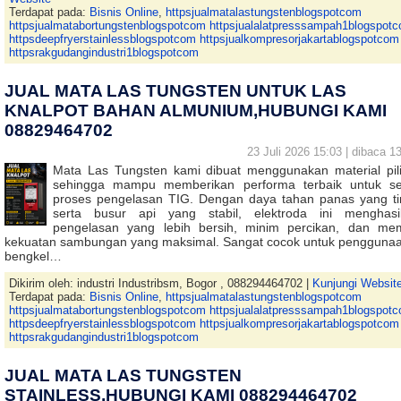
Terdapat pada:
Bisnis Online
,
httpsjualmatalastungstenblogspotcom
httpsjualmatabortungstenblogspotcom httpsjualalatpresssampah1blogspot
httpsdeepfryerstainlessblogspotcom httpsjualkompresorjakartablogspotcom
httpsrakgudangindustri1blogspotcom
JUAL MATA LAS TUNGSTEN UNTUK LAS
KNALPOT BAHAN ALMUNIUM,HUBUNGI KAMI
08829464702
23 Juli 2026 15:03 | dibaca 13
Mata Las Tungsten kami dibuat menggunakan material pil
sehingga mampu memberikan performa terbaik untuk se
proses pengelasan TIG. Dengan daya tahan panas yang ti
serta busur api yang stabil, elektroda ini menghasi
pengelasan yang lebih bersih, minim percikan, dan memi
kekuatan sambungan yang maksimal. Sangat cocok untuk penggunaa
bengkel…
Dikirim oleh: industri Industribsm, Bogor , 088294464702 |
Kunjungi Websit
Terdapat pada:
Bisnis Online
,
httpsjualmatalastungstenblogspotcom
httpsjualmatabortungstenblogspotcom httpsjualalatpresssampah1blogspot
httpsdeepfryerstainlessblogspotcom httpsjualkompresorjakartablogspotcom
httpsrakgudangindustri1blogspotcom
JUAL MATA LAS TUNGSTEN
STAINLESS,HUBUNGI KAMI 088294464702