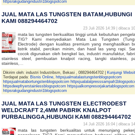
httpsrakgudangindustri1blogspotcom
JUAL MATA LAS TUNGSTEN BATAM,HUBUNGI
KAMI 088294464702
23 Juli 2026 14:39 | dibaca 10
mata las tungsten berkualitas tinggi untuk kebutuhan pengel
TIG? Kami menyediakan Mata Las Tungsten (Tungs
Electrode) dengan kualitas premium yang menghasilkan b
listrik stabil, percikan minim, dan hasil las yang rapi. Sa
cocok digunakan oleh bengkel las, industri manufaktur, fabri
stainless steel, pembuatan knalpot racing, tangki stainless, p
stainless,…
Dikirim oleh: industri Industribsm, Bekasi , 088294464702 |
Kunjungi Websi
Terdapat pada:
Bisnis Online
,
httpsjualmatalastungstenblogspotcom
httpsjualmatabortungstenblogspotcom httpsjualalatpresssampah1blogspot
httpsdeepfryerstainlessblogspotcom httpsjualkompresorjakartablogspotcom
httpsrakgudangindustri1blogspotcom
JUAL MATA LAS TUNGSTEN ELECTRODEST
WELDCRAFT 2,4MM PABRIK KNALPOT
PURBALINGGA,HUBUNGI KAMI 088294464702
14 Juli 2026 16:04 | dibaca 14
mata las tungsten berkualitas untuk menunjang peker