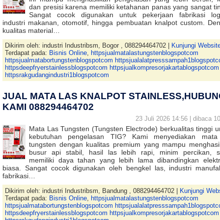
dan presisi karena memiliki ketahanan panas yang sangat tin
Sangat cocok digunakan untuk pekerjaan fabrikasi lo
industri makanan, otomotif, hingga pembuatan knalpot custom. De
kualitas material…
Dikirim oleh: industri Industribsm, Bogor , 088294464702 |
Kunjungi Websit
Terdapat pada:
Bisnis Online
,
httpsjualmatalastungstenblogspotcom
httpsjualmatabortungstenblogspotcom httpsjualalatpresssampah1blogspot
httpsdeepfryerstainlessblogspotcom httpsjualkompresorjakartablogspotcom
httpsrakgudangindustri1blogspotcom
JUAL MATA LAS KNALPOT STAINLESS,HUBUN
KAMI 088294464702
23 Juli 2026 14:56 | dibaca 10
Mata Las Tungsten (Tungsten Electrode) berkualitas tinggi u
kebutuhan pengelasan TIG? Kami menyediakan mata
tungsten dengan kualitas premium yang mampu menghasi
busur api stabil, hasil las lebih rapi, minim percikan, s
memiliki daya tahan yang lebih lama dibandingkan elekt
biasa. Sangat cocok digunakan oleh bengkel las, industri manufak
fabrikasi…
Dikirim oleh: industri Industribsm, Bandung , 088294464702 |
Kunjungi Web
Terdapat pada:
Bisnis Online
,
httpsjualmatalastungstenblogspotcom
httpsjualmatabortungstenblogspotcom httpsjualalatpresssampah1blogspot
httpsdeepfryerstainlessblogspotcom httpsjualkompresorjakartablogspotcom