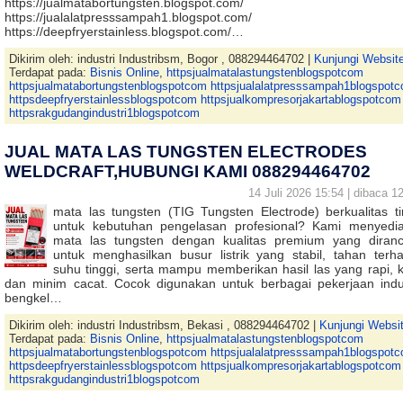
https://jualmatabortungsten.blogspot.com/
https://jualalatpresssampah1.blogspot.com/
https://deepfryerstainless.blogspot.com/…
Dikirim oleh: industri Industribsm, Bogor , 088294464702 |
Kunjungi Websit
Terdapat pada:
Bisnis Online
,
httpsjualmatalastungstenblogspotcom
httpsjualmatabortungstenblogspotcom httpsjualalatpresssampah1blogspot
httpsdeepfryerstainlessblogspotcom httpsjualkompresorjakartablogspotcom
httpsrakgudangindustri1blogspotcom
JUAL MATA LAS TUNGSTEN ELECTRODES
WELDCRAFT,HUBUNGI KAMI 088294464702
14 Juli 2026 15:54 | dibaca 12
mata las tungsten (TIG Tungsten Electrode) berkualitas ti
untuk kebutuhan pengelasan profesional? Kami menyedi
mata las tungsten dengan kualitas premium yang diran
untuk menghasilkan busur listrik yang stabil, tahan terh
suhu tinggi, serta mampu memberikan hasil las yang rapi, k
dan minim cacat. Cocok digunakan untuk berbagai pekerjaan indus
bengkel…
Dikirim oleh: industri Industribsm, Bekasi , 088294464702 |
Kunjungi Websi
Terdapat pada:
Bisnis Online
,
httpsjualmatalastungstenblogspotcom
httpsjualmatabortungstenblogspotcom httpsjualalatpresssampah1blogspot
httpsdeepfryerstainlessblogspotcom httpsjualkompresorjakartablogspotcom
httpsrakgudangindustri1blogspotcom