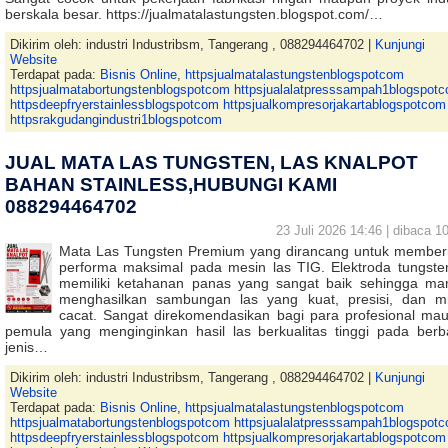
berskala besar. https://jualmatalastungsten.blogspot.com/…
Dikirim oleh: industri Industribsm, Tangerang , 088294464702 |
Kunjungi
Website
Terdapat pada:
Bisnis Online
,
httpsjualmatalastungstenblogspotcom
httpsjualmatabortungstenblogspotcom httpsjualalatpresssampah1blogspot
httpsdeepfryerstainlessblogspotcom httpsjualkompresorjakartablogspotcom
httpsrakgudangindustri1blogspotcom
JUAL MATA LAS TUNGSTEN, LAS KNALPOT
BAHAN STAINLESS,HUBUNGI KAMI
088294464702
23 Juli 2026 14:46 | dibaca 10
Mata Las Tungsten Premium yang dirancang untuk member
performa maksimal pada mesin las TIG. Elektroda tungsten
memiliki ketahanan panas yang sangat baik sehingga m
menghasilkan sambungan las yang kuat, presisi, dan m
cacat. Sangat direkomendasikan bagi para profesional ma
pemula yang menginginkan hasil las berkualitas tinggi pada berb
jenis…
Dikirim oleh: industri Industribsm, Tangerang , 088294464702 |
Kunjungi
Website
Terdapat pada:
Bisnis Online
,
httpsjualmatalastungstenblogspotcom
httpsjualmatabortungstenblogspotcom httpsjualalatpresssampah1blogspot
httpsdeepfryerstainlessblogspotcom httpsjualkompresorjakartablogspotcom