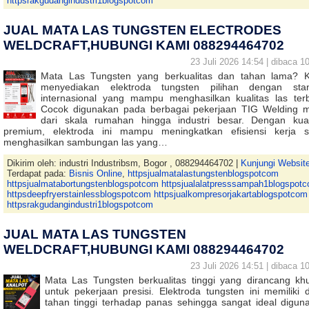
httpsrakgudangindustri1blogspotcom
JUAL MATA LAS TUNGSTEN ELECTRODES
WELDCRAFT,HUBUNGI KAMI 088294464702
23 Juli 2026 14:54 | dibaca 10
Mata Las Tungsten yang berkualitas dan tahan lama? 
menyediakan elektroda tungsten pilihan dengan sta
internasional yang mampu menghasilkan kualitas las terb
Cocok digunakan pada berbagai pekerjaan TIG Welding m
dari skala rumahan hingga industri besar. Dengan kual
premium, elektroda ini mampu meningkatkan efisiensi kerja s
menghasilkan sambungan las yang…
Dikirim oleh: industri Industribsm, Bogor , 088294464702 |
Kunjungi Websit
Terdapat pada:
Bisnis Online
,
httpsjualmatalastungstenblogspotcom
httpsjualmatabortungstenblogspotcom httpsjualalatpresssampah1blogspot
httpsdeepfryerstainlessblogspotcom httpsjualkompresorjakartablogspotcom
httpsrakgudangindustri1blogspotcom
JUAL MATA LAS TUNGSTEN
WELDCRAFT,HUBUNGI KAMI 088294464702
23 Juli 2026 14:51 | dibaca 10
Mata Las Tungsten berkualitas tinggi yang dirancang kh
untuk pekerjaan presisi. Elektroda tungsten ini memiliki 
tahan tinggi terhadap panas sehingga sangat ideal digun