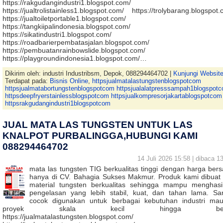
https://rakgudangindustri1.blogspot.com/
https://jualtrolistainless1.blogspot.com/ https://trolybarang.blogspot
https://jualtoiletportable1.blogspot.com/
https://tangkiipalindonesia.blogspot.com/
https://sikatindustri1.blogspot.com/
https://roadbarierpembatasjalan.blogspot.com/
https://pembuatanrainbowslide.blogspot.com/
https://playgroundindonesia1.blogspot.com/…
Dikirim oleh: industri Industribsm, Depok, 088294464702 |
Kunjungi Websit
Terdapat pada:
Bisnis Online
,
httpsjualmatalastungstenblogspotcom
httpsjualmatabortungstenblogspotcom httpsjualalatpresssampah1blogspot
httpsdeepfryerstainlessblogspotcom httpsjualkompresorjakartablogspotcom
httpsrakgudangindustri1blogspotcom
JUAL MATA LAS TUNGSTEN UNTUK LAS
KNALPOT PURBALINGGA,HUBUNGI KAMI
088294464702
14 Juli 2026 15:58 | dibaca 13
mata las tungsten TIG berkualitas tinggi dengan harga bers
hanya di CV. Bahagia Sukses Makmur. Produk kami dibuat 
material tungsten berkualitas sehingga mampu menghasi
pengelasan yang lebih stabil, kuat, dan tahan lama. Sa
cocok digunakan untuk berbagai kebutuhan industri ma
proyek skala kecil hingga besa
https://jualmatalastungsten.blogspot.com/