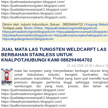
https://jualmatalastungsten.blogspot.com/
https://jualmatabortungsten.blogspot.com/
https://jualalatpresssampah1.blogspot.com/
https://deepfryerstainless.blogspot.com/
https://jualkompresorjakarta.blogspot.com/…
Dikirim oleh: industri Industribsm, Bekasi , 088294464702 |
Kunjungi Websi
Terdapat pada:
Bisnis Online
,
httpsjualmatalastungstenblogspotcom
httpsjualmatabortungstenblogspotcom httpsjualalatpresssampah1blogspot
httpsdeepfryerstainlessblogspotcom httpsjualkompresorjakartablogspotcom
httpsrakgudangindustri1blogspotcom
JUAL MATA LAS TUNGSTEN WELDCARFT LAS
BERBAHAN STAINLESS UNTUK
KNALPOT,HUBUNGI KAMI 088294464702
14 Juli 2026 16:00 | dibaca 11
mata las tungsten yang menyediakan berbagai ukuran len
untuk kebutuhan industri, bengkel, kontraktor, hi
perusahaan manufaktur. Produk yang kami jual memiliki kual
premium dengan performa tinggi sehingga menghasi
sambungan las yang kuat, presisi, dan tahan la
https://jualmatalastungsten.blogspot.com/
https://jualmatabortungsten.blogspot.com/
https://jualalatpresssampah1.blogspot.com/
https://deepfryerstainless.blogspot.com/
https://jualkompresorjakarta.blogspot.com/