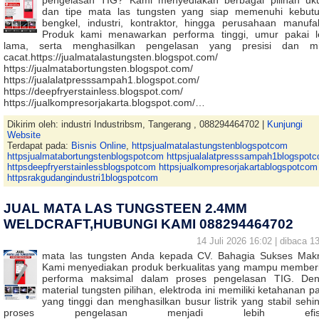
pengelasan TIG? Kami menyediakan berbagai pilihan uk
dan tipe mata las tungsten yang siap memenuhi kebut
bengkel, industri, kontraktor, hingga perusahaan manufak
Produk kami menawarkan performa tinggi, umur pakai l
lama, serta menghasilkan pengelasan yang presisi dan m
cacat.https://jualmatalastungsten.blogspot.com/
https://jualmatabortungsten.blogspot.com/
https://jualalatpresssampah1.blogspot.com/
https://deepfryerstainless.blogspot.com/
https://jualkompresorjakarta.blogspot.com/…
Dikirim oleh: industri Industribsm, Tangerang , 088294464702 |
Kunjungi
Website
Terdapat pada:
Bisnis Online
,
httpsjualmatalastungstenblogspotcom
httpsjualmatabortungstenblogspotcom httpsjualalatpresssampah1blogspot
httpsdeepfryerstainlessblogspotcom httpsjualkompresorjakartablogspotcom
httpsrakgudangindustri1blogspotcom
JUAL MATA LAS TUNGSTEEN 2.4MM
WELDCRAFT,HUBUNGI KAMI 088294464702
14 Juli 2026 16:02 | dibaca 13
mata las tungsten Anda kepada CV. Bahagia Sukses Mak
Kami menyediakan produk berkualitas yang mampu member
performa maksimal dalam proses pengelasan TIG. De
material tungsten pilihan, elektroda ini memiliki ketahanan p
yang tinggi dan menghasilkan busur listrik yang stabil sehi
proses pengelasan menjadi lebih efisi