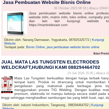
Jasa Pembuatan Website Bisnis Online
06 Oktober 2023 08:18 | dibaca 10940 
Jasa pembuatan website bisnis online profesio
website mlm, matrix mlm, toko online, compaby prof
dan lain lain kunjungi website ka
https://martinidesain.com
Dikirim oleh: Nanang Darmawan, Yogyakarta, 087825325772 |
Kunjungi
Website
Terdapat pada:
Bisnis Online
,
jasa pembuatan website bisnis online
Iklan Prem
JUAL MATA LAS TUNGSTEN ELECTRODES
WELDCRAFT,HUBUNGI KAMI 088294464702
23 Juli 2026 15:05 | dibaca 11
Mata Las Tungsten berkualitas dengan harga terbaik hany
tempat kami. Produk ini dirancang untuk memberikan h
pengelasan yang maksimal pada berbagai jenis l
menggunakan proses TIG Welding. Dengan kualitas mate
premium, elektroda ini mampu bekerja secara stabil pada 
tinggi sehingga menghasilkan sambungan las yang lebih kuat, rapi, 
Dikirim oleh: industri Industribsm, Tangerang , 088294464702 |
Kunjungi
Website