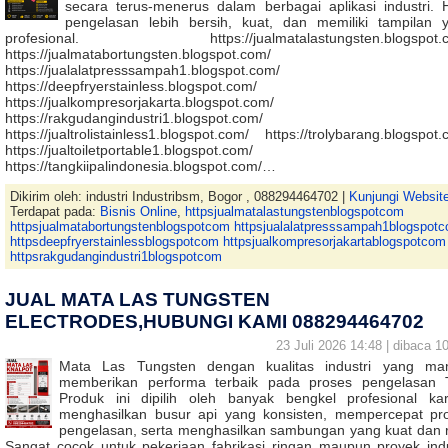
secara terus-menerus dalam berbagai aplikasi industri. H
pengelasan lebih bersih, kuat, dan memiliki tampilan 
profesional. https://jualmatalastungsten.blogspot.c
https://jualmatabortungsten.blogspot.com/
https://jualalatpresssampah1.blogspot.com/
https://deepfryerstainless.blogspot.com/
https://jualkompresorjakarta.blogspot.com/
https://rakgudangindustri1.blogspot.com/
https://jualtrolistainless1.blogspot.com/ https://trolybarang.blogspot
https://jualtoiletportable1.blogspot.com/
https://tangkiipalindonesia.blogspot.com/…
Dikirim oleh: industri Industribsm, Bogor , 088294464702 |
Kunjungi Websit
Terdapat pada:
Bisnis Online
,
httpsjualmatalastungstenblogspotcom
httpsjualmatabortungstenblogspotcom httpsjualalatpresssampah1blogspot
httpsdeepfryerstainlessblogspotcom httpsjualkompresorjakartablogspotcom
httpsrakgudangindustri1blogspotcom
JUAL MATA LAS TUNGSTEN
ELECTRODES,HUBUNGI KAMI 088294464702
23 Juli 2026 14:48 | dibaca 10
Mata Las Tungsten dengan kualitas industri yang m
memberikan performa terbaik pada proses pengelasan 
Produk ini dipilih oleh banyak bengkel profesional ka
menghasilkan busur api yang konsisten, mempercepat pr
pengelasan, serta menghasilkan sambungan yang kuat dan r
Sangat cocok untuk pekerjaan fabrikasi ringan maupun proyek indu