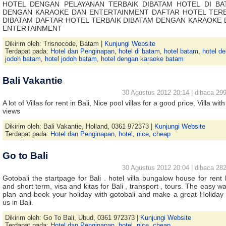
HOTEL DENGAN PELAYANAN TERBAIK DIBATAM HOTEL DI BA
DENGAN KARAOKE DAN ENTERTAINMENT DAFTAR HOTEL TERB
DIBATAM DAFTAR HOTEL TERBAIK DIBATAM DENGAN KARAOKE 
ENTERTAINMENT
Dikirim oleh: Trisnocode, Batam |
Kunjungi Website
Terdapat pada:
Hotel dan Penginapan
,
hotel di batam
,
hotel batam
,
hotel de
jodoh batam
,
hotel jodoh batam
,
hotel dengan karaoke batam
Bali Vakantie
30 Agustus 2012 20:14 | dibaca 299
A lot of Villas for rent in Bali, Nice pool villas for a good price, Villa wit
views
Dikirim oleh: Bali Vakantie, Holland, 0361 972373 |
Kunjungi Website
Terdapat pada:
Hotel dan Penginapan
,
hotel
,
nice
,
cheap
Go to Bali
30 Agustus 2012 20:04 | dibaca 282
Gotobali the startpage for Bali . hotel villa bungalow house for rent 
and short term, visa and kitas for Bali , transport , tours. The easy w
plan and book your holiday with gotobali and make a great Holiday 
us in Bali.
Dikirim oleh: Go To Bali, Ubud, 0361 972373 |
Kunjungi Website
Terdapat pada:
Hotel dan Penginapan
,
hotel
,
nice
,
cheap