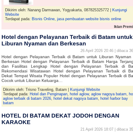
Dikirim oleh: Nanang Darmawan, Yogyakarta, 087825325772 |
Kunjungi
Website
Terdapat pada:
Bisnis Online
,
jasa pembuatan website bisnis online
Iklan Prem
Hotel dengan Pelayanan Terbaik di Batam untuk
Liburan Nyaman dan Berkesan
26 April 2026 20:46 | dibaca 36
Hotel dengan Pelayanan Terbaik di Batam untuk Liburan Nyaman
Berkesan Hotel dengan Pelayanan Terbaik di Batam Harga Terjan
dan Fasilitas Lengkap Hotel dengan Pelayanan Terbaik di B
Rekomendasi Wisatawan Hotel dengan Pelayanan Terbaik di B
Dekat Tempat Wisata Populer Hotel dengan Pelayanan Terbaik di B
Cocok untuk Liburan Keluarga…
Dikirim oleh: Trisno Traveling, Batam |
Kunjungi Website
Terdapat pada:
Hotel dan Penginapan
,
hotel aglow
,
aglow nagoya batam
,
ho
aglow terbaik di batam 2026
,
hotel dekat nagoya batam
,
hotel harbor bay
batam
HOTEL DI BATAM DEKAT JODOH DENGAN
KARAOKE
21 April 2026 18:07 | dibaca 35