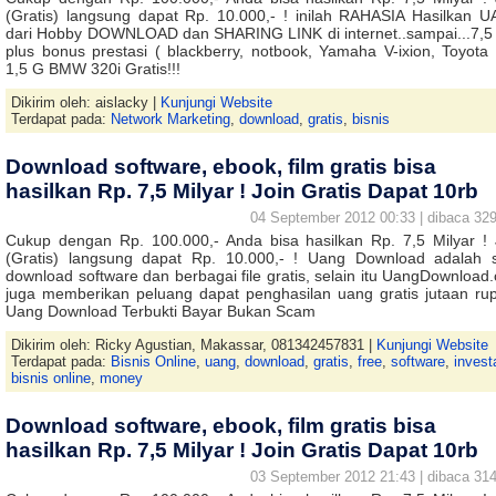
(Gratis) langsung dapat Rp. 10.000,- ! inilah RAHASIA Hasilkan 
dari Hobby DOWNLOAD dan SHARING LINK di internet..sampai...7,5 
plus bonus prestasi ( blackberry, notbook, Yamaha V-ixion, Toyota
1,5 G BMW 320i Gratis!!!
Dikirim oleh: aislacky |
Kunjungi Website
Terdapat pada:
Network Marketing
,
download
,
gratis
,
bisnis
Download software, ebook, film gratis bisa
hasilkan Rp. 7,5 Milyar ! Join Gratis Dapat 10rb
04 September 2012 00:33 | dibaca 329
Cukup dengan Rp. 100.000,- Anda bisa hasilkan Rp. 7,5 Milyar ! 
(Gratis) langsung dapat Rp. 10.000,- ! Uang Download adalah s
download software dan berbagai file gratis, selain itu UangDownload
juga memberikan peluang dapat penghasilan uang gratis jutaan rup
Uang Download Terbukti Bayar Bukan Scam
Dikirim oleh: Ricky Agustian, Makassar, 081342457831 |
Kunjungi Website
Terdapat pada:
Bisnis Online
,
uang
,
download
,
gratis
,
free
,
software
,
invest
bisnis online
,
money
Download software, ebook, film gratis bisa
hasilkan Rp. 7,5 Milyar ! Join Gratis Dapat 10rb
03 September 2012 21:43 | dibaca 314