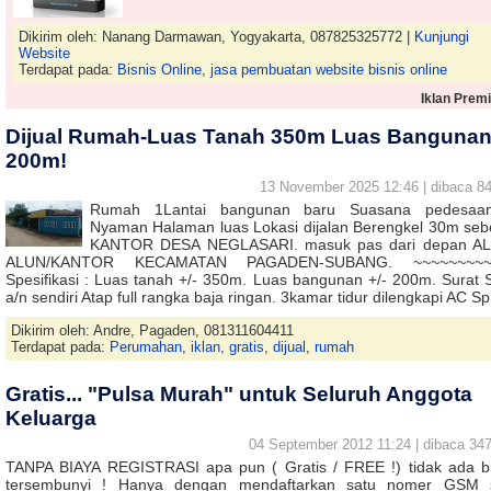
Dikirim oleh: Nanang Darmawan, Yogyakarta, 087825325772 |
Kunjungi
Website
Terdapat pada:
Bisnis Online
,
jasa pembuatan website bisnis online
Iklan Prem
Dijual Rumah-Luas Tanah 350m Luas Banguna
200m!
13 November 2025 12:46 | dibaca 84
Rumah 1Lantai bangunan baru Suasana pedesaa
Nyaman Halaman luas Lokasi dijalan Berengkel 30m seb
KANTOR DESA NEGLASARI. masuk pas dari depan A
ALUN/KANTOR KECAMATAN PAGADEN-SUBANG. ~~~~~~~~~
Spesifikasi : Luas tanah +/- 350m. Luas bangunan +/- 200m. Surat
a/n sendiri Atap full rangka baja ringan. 3kamar tidur dilengkapi AC Sp
Dikirim oleh: Andre, Pagaden, 081311604411
Terdapat pada:
Perumahan
,
iklan
,
gratis
,
dijual
,
rumah
Gratis... "Pulsa Murah" untuk Seluruh Anggota
Keluarga
04 September 2012 11:24 | dibaca 347
TANPA BIAYA REGISTRASI apa pun ( Gratis / FREE !) tidak ada b
tersembunyi ! Hanya dengan mendaftarkan satu nomer GSM 