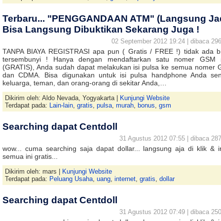
Terbaru... "PENGGANDAAN ATM" (Langsung Jad
Bisa Langsung Dibuktikan Sekarang Juga !
02 September 2012 19:24 | dibaca 296
TANPA BIAYA REGISTRASI apa pun ( Gratis / FREE !) tidak ada b
tersembunyi ! Hanya dengan mendaftarkan satu nomer GSM 
(GRATIS), Anda sudah dapat melakukan isi pulsa ke semua nomer
dan CDMA. Bisa digunakan untuk isi pulsa handphone Anda send
keluarga, teman, dan orang-orang di sekitar Anda,…
Dikirim oleh: Aldo Nevada, Yogyakarta |
Kunjungi Website
Terdapat pada:
Lain-lain
,
gratis
,
pulsa
,
murah
,
bonus
,
gsm
Searching dapat Centdoll
31 Agustus 2012 07:55 | dibaca 287
wow... cuma searching saja dapat dollar... langsung aja di klik & i
semua ini gratis...
Dikirim oleh: mars |
Kunjungi Website
Terdapat pada:
Peluang Usaha
,
uang
,
internet
,
gratis
,
dollar
Searching dapat Centdoll
31 Agustus 2012 07:49 | dibaca 250