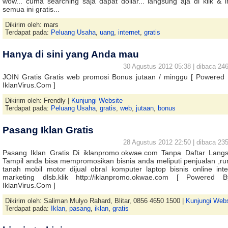
wow... cuma searching saja dapat dollar... langsung aja di klik & i
semua ini gratis...
Dikirim oleh: mars
Terdapat pada:
Peluang Usaha
,
uang
,
internet
,
gratis
Hanya di sini yang Anda mau
30 Agustus 2012 05:38 | dibaca 246
JOIN Gratis Gratis web promosi Bonus jutaan / minggu [ Powered 
IklanVirus.Com ]
Dikirim oleh: Frendly |
Kunjungi Website
Terdapat pada:
Peluang Usaha
,
gratis
,
web
,
jutaan
,
bonus
Pasang Iklan Gratis
28 Agustus 2012 22:50 | dibaca 235
Pasang Iklan Gratis Di iklanpromo.okwae.com Tanpa Daftar Lang
Tampil anda bisa mempromosikan bisnia anda meliputi penjualan ,r
tanah mobil motor dijual obral komputer laptop bisnis online inte
marketing dlsb.klik http://iklanpromo.okwae.com [ Powered 
IklanVirus.Com ]
Dikirim oleh: Saliman Mulyo Rahard, Blitar, 0856 4650 1500 |
Kunjungi Webs
Terdapat pada:
Iklan
,
pasang
,
iklan
,
gratis