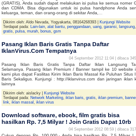
(GRATIS), Anda sudah dapat melakukan isi pulsa ke semua nomer
dan CDMA. Bisa digunakan untuk isi pulsa handphone Anda send
keluarga, teman, dan orang-orang di sekitar Anda,…
Dikirim oleh: Aldo Nevada, Yogyakarta, 08164268393 |
Kunjungi Website
Terdapat pada:
Lain-lain
,
alat bantu
,
penggandaan
,
uang
,
garansi
,
langsung
,
gratis
,
pulsa
,
murah
,
bonus
,
gsm
Pasang Iklan Baris Gratis Tanpa Daftar
IklanVirus.Com Tempatnya
04 September 2012 11:04 | dibaca 345
Pasang Iklan Baris Gratis Tanpa Daftar Iklan Langsung Ta
Selamanya. Pasang Iklan Premium / Banner tampil ke 10 website i
kami plus dapat Fasilitas Kirim Iklan Baris Massal Ke Puluhan Situs I
Baris Sekaligus. Kunjungi : http://iklanvirus.com dan jaringan iklan 
lainnya
Dikirim oleh: aislacky |
Kunjungi Website
Terdapat pada:
Network Marketing
,
iklan baris
,
gratis
,
iklan premium
,
banne
link
,
iklan massal
,
iklan virus
Download software, ebook, film gratis bisa
hasilkan Rp. 7,5 Milyar ! Join Gratis Dapat 10rb
04 September 2012 08:59 | dibaca 317
Cukup dengan Rp. 100.000,- Anda bisa hasilkan Rp. 7,5 Milyar ! 