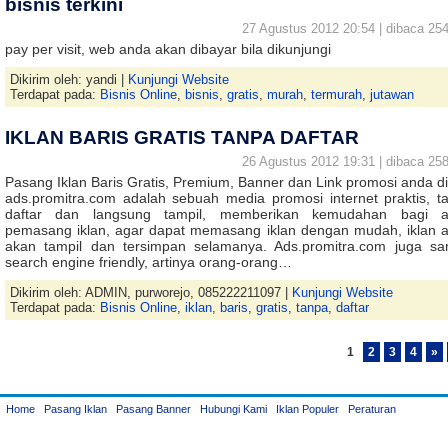
bisnis terkini
27 Agustus 2012 20:54 | dibaca 254
pay per visit, web anda akan dibayar bila dikunjungi
Dikirim oleh: yandi |
Kunjungi Website
Terdapat pada:
Bisnis Online
,
bisnis
,
gratis
,
murah
,
termurah
,
jutawan
IKLAN BARIS GRATIS TANPA DAFTAR
26 Agustus 2012 19:31 | dibaca 258
Pasang Iklan Baris Gratis, Premium, Banner dan Link promosi anda dis
ads.promitra.com adalah sebuah media promosi internet praktis, t
daftar dan langsung tampil, memberikan kemudahan bagi 
pemasang iklan, agar dapat memasang iklan dengan mudah, iklan 
akan tampil dan tersimpan selamanya. Ads.promitra.com juga sa
search engine friendly, artinya orang-orang…
Dikirim oleh: ADMIN, purworejo, 085222211097 |
Kunjungi Website
Terdapat pada:
Bisnis Online
,
iklan
,
baris
,
gratis
,
tanpa
,
daftar
1
2
3
4
»
Home
Pasang Iklan
Pasang Banner
Hubungi Kami
Iklan Populer
Peraturan