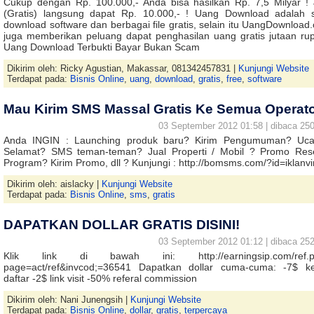
Cukup dengan Rp. 100.000,- Anda bisa hasilkan Rp. 7,5 Milyar ! 
(Gratis) langsung dapat Rp. 10.000,- ! Uang Download adalah s
download software dan berbagai file gratis, selain itu UangDownload
juga memberikan peluang dapat penghasilan uang gratis jutaan rup
Uang Download Terbukti Bayar Bukan Scam
Dikirim oleh: Ricky Agustian, Makassar, 081342457831 |
Kunjungi Website
Terdapat pada:
Bisnis Online
,
uang
,
download
,
gratis
,
free
,
software
Mau Kirim SMS Massal Gratis Ke Semua Operat
03 September 2012 01:58 | dibaca 250
Anda INGIN : Launching produk baru? Kirim Pengumuman? Uc
Selamat? SMS teman-teman? Jual Properti / Mobil ? Promo Rese
Program? Kirim Promo, dll ? Kunjungi : http://bomsms.com/?id=iklanvi
Dikirim oleh: aislacky |
Kunjungi Website
Terdapat pada:
Bisnis Online
,
sms
,
gratis
DAPATKAN DOLLAR GRATIS DISINI!
03 September 2012 01:12 | dibaca 252
Klik link di bawah ini: http://earningsip.com/ref.p
page=act/ref&invcod;=36541 Dapatkan dollar cuma-cuma: -7$ ke
daftar -2$ link visit -50% referal commission
Dikirim oleh: Nani Junengsih |
Kunjungi Website
Terdapat pada:
Bisnis Online
,
dollar
,
gratis
,
terpercaya