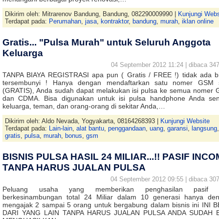
Dikirim oleh: Mitrarenov Bandung, Bandung, 082290009990 |
Kunjungi Webs
Terdapat pada:
Perumahan
,
jasa
,
kontraktor
,
bandung
,
murah
,
iklan online
Gratis... "Pulsa Murah" untuk Seluruh Anggota
Keluarga
04 September 2012 11:24 | dibaca 347
TANPA BIAYA REGISTRASI apa pun ( Gratis / FREE !) tidak ada b
tersembunyi ! Hanya dengan mendaftarkan satu nomer GSM 
(GRATIS), Anda sudah dapat melakukan isi pulsa ke semua nomer
dan CDMA. Bisa digunakan untuk isi pulsa handphone Anda send
keluarga, teman, dan orang-orang di sekitar Anda,…
Dikirim oleh: Aldo Nevada, Yogyakarta, 08164268393 |
Kunjungi Website
Terdapat pada:
Lain-lain
,
alat bantu
,
penggandaan
,
uang
,
garansi
,
langsung
,
gratis
,
pulsa
,
murah
,
bonus
,
gsm
BISNIS PULSA HASIL 24 MILIAR...!! PASIF INC
TANPA HARUS JUALAN PULSA
04 September 2012 09:55 | dibaca 307
Peluang usaha yang memberikan penghasilan pasif 
berkesinambungan total 24 Miliar dalam 10 generasi hanya de
mengajak 2 sampai 5 orang untuk bergabung dalam bisnis ini INI 
DARI YANG LAIN TANPA HARUS JUALAN PULSA ANDA SUDAH B