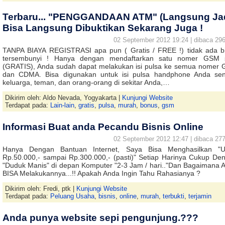
Terbaru... "PENGGANDAAN ATM" (Langsung Jad
Bisa Langsung Dibuktikan Sekarang Juga !
02 September 2012 19:24 | dibaca 296
TANPA BIAYA REGISTRASI apa pun ( Gratis / FREE !) tidak ada b
tersembunyi ! Hanya dengan mendaftarkan satu nomer GSM 
(GRATIS), Anda sudah dapat melakukan isi pulsa ke semua nomer
dan CDMA. Bisa digunakan untuk isi pulsa handphone Anda send
keluarga, teman, dan orang-orang di sekitar Anda,…
Dikirim oleh: Aldo Nevada, Yogyakarta |
Kunjungi Website
Terdapat pada:
Lain-lain
,
gratis
,
pulsa
,
murah
,
bonus
,
gsm
Informasi Buat anda Pecandu Bisnis Online
02 September 2012 12:47 | dibaca 277
Hanya Dengan Bantuan Internet, Saya Bisa Menghasilkan "
Rp.50.000,- sampai Rp.300.000,- (pasti)" Setiap Harinya Cukup De
"Duduk Manis" di depan Komputer "2-3 Jam / hari.."Dan Bagaimana 
BISA Melakukannya...!! Apakah Anda Ingin Tahu Rahasianya ?
Dikirim oleh: Fredi, ptk |
Kunjungi Website
Terdapat pada:
Peluang Usaha
,
bisnis
,
online
,
murah
,
terbukti
,
terjamin
Anda punya website sepi pengunjung.???