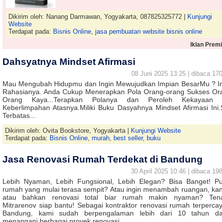
Dikirim oleh: Nanang Darmawan, Yogyakarta, 087825325772 |
Kunjungi
Website
Terdapat pada:
Bisnis Online
,
jasa pembuatan website bisnis online
Iklan Prem
Dahsyatnya Mindset Afirmasi
08 Juni 2025 13:25 | dibaca 170
Mau Mengubah Hidupmu dan Ingin Mewujudkan Impian BesarMu ? In
Rahasianya. Anda Cukup Menerapkan Pola Orang-orang Sukses Or
Orang Kaya...Terapkan Polanya dan Peroleh Kekayaan 
Keberlimpahan Atasnya.Miliki Buku Dasyahnya Mindset Afirmasi Ini.
Terbatas...
Dikirim oleh: Ovita Bookstore, Yogyakarta |
Kunjungi Website
Terdapat pada:
Bisnis Online
,
murah
,
best seller
,
buku
Jasa Renovasi Rumah Terdekat di Bandung
30 April 2025 10:46 | dibaca 198
Lebih Nyaman, Lebih Fungsional, Lebih Elegan? Bisa Banget! P
rumah yang mulai terasa sempit? Atau ingin menambah ruangan, kan
atau bahkan renovasi total biar rumah makin nyaman? Ten
Mitrarenov siap bantu! Sebagai kontraktor renovasi rumah terpercay
Bandung, kami sudah berpengalaman lebih dari 10 tahun d
menangani berbagai proyek renovasi,…