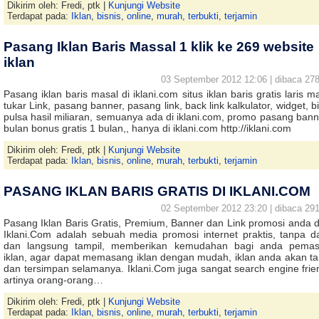
Dikirim oleh: Fredi, ptk |
Kunjungi Website
Terdapat pada:
Iklan
,
bisnis
,
online
,
murah
,
terbukti
,
terjamin
Pasang Iklan Baris Massal 1 klik ke 269 website
iklan
03 September 2012 12:06 | dibaca 278
Pasang iklan baris masal di iklani.com situs iklan baris gratis laris m
tukar Link, pasang banner, pasang link, back link kalkulator, widget, b
pulsa hasil miliaran, semuanya ada di iklani.com, promo pasang bann
bulan bonus gratis 1 bulan,, hanya di iklani.com http://iklani.com
Dikirim oleh: Fredi, ptk |
Kunjungi Website
Terdapat pada:
Iklan
,
bisnis
,
online
,
murah
,
terbukti
,
terjamin
PASANG IKLAN BARIS GRATIS DI IKLANI.COM
02 September 2012 23:20 | dibaca 291
Pasang Iklan Baris Gratis, Premium, Banner dan Link promosi anda di
Iklani.Com adalah sebuah media promosi internet praktis, tanpa da
dan langsung tampil, memberikan kemudahan bagi anda pema
iklan, agar dapat memasang iklan dengan mudah, iklan anda akan ta
dan tersimpan selamanya. Iklani.Com juga sangat search engine frien
artinya orang-orang…
Dikirim oleh: Fredi, ptk |
Kunjungi Website
Terdapat pada:
Iklan
,
bisnis
,
online
,
murah
,
terbukti
,
terjamin