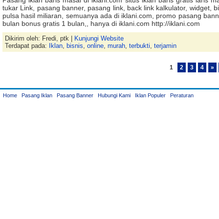
Pasang iklan baris masal di iklani.com situs iklan baris gratis laris m
tukar Link, pasang banner, pasang link, back link kalkulator, widget, b
pulsa hasil miliaran, semuanya ada di iklani.com, promo pasang bann
bulan bonus gratis 1 bulan,, hanya di iklani.com http://iklani.com
Dikirim oleh: Fredi, ptk |
Kunjungi Website
Terdapat pada:
Iklan
,
bisnis
,
online
,
murah
,
terbukti
,
terjamin
1
2
3
4
»
Home
Pasang Iklan
Pasang Banner
Hubungi Kami
Iklan Populer
Peraturan