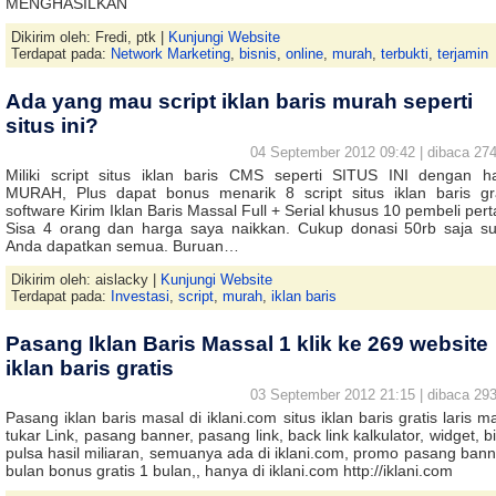
MENGHASILKAN
Dikirim oleh: Fredi, ptk |
Kunjungi Website
Terdapat pada:
Network Marketing
,
bisnis
,
online
,
murah
,
terbukti
,
terjamin
Ada yang mau script iklan baris murah seperti
situs ini?
04 September 2012 09:42 | dibaca 274
Miliki script situs iklan baris CMS seperti SITUS INI dengan h
MURAH, Plus dapat bonus menarik 8 script situs iklan baris gra
software Kirim Iklan Baris Massal Full + Serial khusus 10 pembeli per
Sisa 4 orang dan harga saya naikkan. Cukup donasi 50rb saja s
Anda dapatkan semua. Buruan…
Dikirim oleh: aislacky |
Kunjungi Website
Terdapat pada:
Investasi
,
script
,
murah
,
iklan baris
Pasang Iklan Baris Massal 1 klik ke 269 website
iklan baris gratis
03 September 2012 21:15 | dibaca 293
Pasang iklan baris masal di iklani.com situs iklan baris gratis laris m
tukar Link, pasang banner, pasang link, back link kalkulator, widget, b
pulsa hasil miliaran, semuanya ada di iklani.com, promo pasang bann
bulan bonus gratis 1 bulan,, hanya di iklani.com http://iklani.com