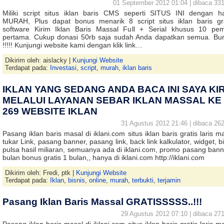
01 September 2012 01:04 | dibaca 331
Miliki script situs iklan baris CMS seperti SITUS INI dengan h
MURAH, Plus dapat bonus menarik 8 script situs iklan baris gra
software Kirim Iklan Baris Massal Full + Serial khusus 10 pem
pertama. Cukup donasi 50rb saja sudah Anda dapatkan semua. Bu
!!!!! Kunjungi website kami dengan klik link…
Dikirim oleh: aislacky |
Kunjungi Website
Terdapat pada:
Investasi
,
script
,
murah
,
iklan baris
IKLAN YANG SEDANG ANDA BACA INI SAYA KI
MELALUI LAYANAN SEBAR IKLAN MASSAL KE
269 WEBSITE IKLAN
31 Agustus 2012 21:46 | dibaca 262
Pasang iklan baris masal di iklani.com situs iklan baris gratis laris m
tukar Link, pasang banner, pasang link, back link kalkulator, widget, b
pulsa hasil miliaran, semuanya ada di iklani.com, promo pasang bann
bulan bonus gratis 1 bulan,, hanya di iklani.com http://iklani.com
Dikirim oleh: Fredi, ptk |
Kunjungi Website
Terdapat pada:
Iklan
,
bisnis
,
online
,
murah
,
terbukti
,
terjamin
Pasang Iklan Baris Massal GRATISSSSS..!!!
29 Agustus 2012 07:10 | dibaca 271