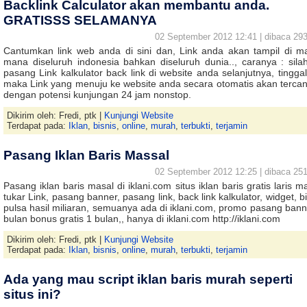
Backlink Calculator akan membantu anda.
GRATISSS SELAMANYA
02 September 2012 12:41 | dibaca 293
Cantumkan link web anda di sini dan, Link anda akan tampil di m
mana diseluruh indonesia bahkan diseluruh dunia.., caranya : sila
pasang Link kalkulator back link di website anda selanjutnya, tinggal 
maka Link yang menuju ke website anda secara otomatis akan terca
dengan potensi kunjungan 24 jam nonstop.
Dikirim oleh: Fredi, ptk |
Kunjungi Website
Terdapat pada:
Iklan
,
bisnis
,
online
,
murah
,
terbukti
,
terjamin
Pasang Iklan Baris Massal
02 September 2012 12:25 | dibaca 251
Pasang iklan baris masal di iklani.com situs iklan baris gratis laris m
tukar Link, pasang banner, pasang link, back link kalkulator, widget, b
pulsa hasil miliaran, semuanya ada di iklani.com, promo pasang bann
bulan bonus gratis 1 bulan,, hanya di iklani.com http://iklani.com
Dikirim oleh: Fredi, ptk |
Kunjungi Website
Terdapat pada:
Iklan
,
bisnis
,
online
,
murah
,
terbukti
,
terjamin
Ada yang mau script iklan baris murah seperti
situs ini?