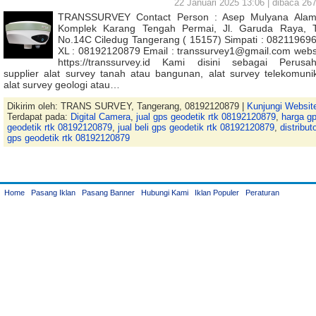
22 Januari 2025 13:06 | dibaca 267
TRANSSURVEY Contact Person : Asep Mulyana Alam
Komplek Karang Tengah Permai, Jl. Garuda Raya, 
No.14C Ciledug Tangerang ( 15157) Simpati : 08211969
XL : 08192120879 Email : transsurvey1@gmail.com websi
https://transsurvey.id Kami disini sebagai Perusa
supplier alat survey tanah atau bangunan, alat survey telekomunik
alat survey geologi atau…
Dikirim oleh: TRANS SURVEY, Tangerang, 08192120879 |
Kunjungi Websit
Terdapat pada:
Digital Camera
,
jual gps geodetik rtk 08192120879
,
harga g
geodetik rtk 08192120879
,
jual beli gps geodetik rtk 08192120879
,
distribut
gps geodetik rtk 08192120879
Home
Pasang Iklan
Pasang Banner
Hubungi Kami
Iklan Populer
Peraturan