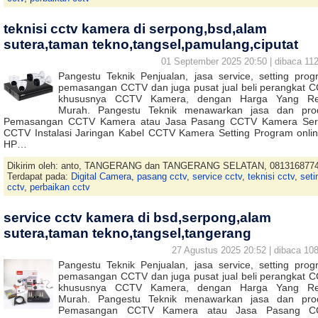
teknisi cctv kamera di serpong,bsd,alam
sutera,taman tekno,tangsel,pamulang,ciputat
01 September 2025 20:50 | dibaca 112
Pangestu Teknik Penjualan, jasa service, setting prog
pemasangan CCTV dan juga pusat jual beli perangkat 
khususnya CCTV Kamera, dengan Harga Yang Rel
Murah. Pangestu Teknik menawarkan jasa dan pro
Pemasangan CCTV Kamera atau Jasa Pasang CCTV Kamera Ser
CCTV Instalasi Jaringan Kabel CCTV Kamera Setting Program onlin
HP…
Dikirim oleh: anto, TANGERANG dan TANGERANG SELATAN, 081316877
Terdapat pada:
Digital Camera
,
pasang cctv
,
service cctv
,
teknisi cctv
,
seti
cctv
,
perbaikan cctv
service cctv kamera di bsd,serpong,alam
sutera,taman tekno,tangsel,tangerang
27 Agustus 2025 20:52 | dibaca 108
Pangestu Teknik Penjualan, jasa service, setting prog
pemasangan CCTV dan juga pusat jual beli perangkat 
khususnya CCTV Kamera, dengan Harga Yang Rel
Murah. Pangestu Teknik menawarkan jasa dan pro
Pemasangan CCTV Kamera atau Jasa Pasang C