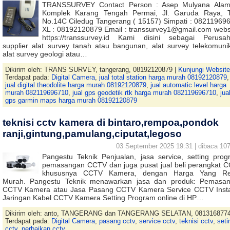
TRANSSURVEY Contact Person : Asep Mulyana Alam
Komplek Karang Tengah Permai, Jl. Garuda Raya, 
No.14C Ciledug Tangerang ( 15157) Simpati : 08211969
XL : 08192120879 Email : transsurvey1@gmail.com websi
https://transsurvey.id Kami disini sebagai Perusa
supplier alat survey tanah atau bangunan, alat survey telekomunik
alat survey geologi atau…
Dikirim oleh: TRANS SURVEY, tangerang, 08192120879 |
Kunjungi Website
Terdapat pada:
Digital Camera
,
jual total station harga murah 08192120879
,
jual digital theodolite harga murah 08192120879
,
jual automatic level harga
murah 082119696710
,
jual gps geodetik rtk harga murah 082119696710
,
jua
gps garmin maps harga murah 08192120879
teknisi cctv kamera di bintaro,rempoa,pondok
ranji,gintung,pamulang,ciputat,legoso
03 September 2025 19:31 | dibaca 107
Pangestu Teknik Penjualan, jasa service, setting prog
pemasangan CCTV dan juga pusat jual beli perangkat 
khususnya CCTV Kamera, dengan Harga Yang Rel
Murah. Pangestu Teknik menawarkan jasa dan produk: Pemasa
CCTV Kamera atau Jasa Pasang CCTV Kamera Service CCTV Insta
Jaringan Kabel CCTV Kamera Setting Program online di HP…
Dikirim oleh: anto, TANGERANG dan TANGERANG SELATAN, 081316877
Terdapat pada:
Digital Camera
,
pasang cctv
,
service cctv
,
teknisi cctv
,
seti
cctv
,
perbaikan cctv