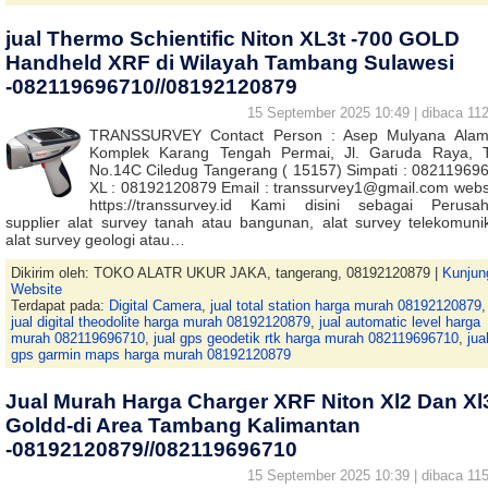
jual Thermo Schientific Niton XL3t -700 GOLD
Handheld XRF di Wilayah Tambang Sulawesi
-082119696710//08192120879
15 September 2025 10:49 | dibaca 112
TRANSSURVEY Contact Person : Asep Mulyana Alam
Komplek Karang Tengah Permai, Jl. Garuda Raya, 
No.14C Ciledug Tangerang ( 15157) Simpati : 08211969
XL : 08192120879 Email : transsurvey1@gmail.com websi
https://transsurvey.id Kami disini sebagai Perusa
supplier alat survey tanah atau bangunan, alat survey telekomunik
alat survey geologi atau…
Dikirim oleh: TOKO ALATR UKUR JAKA, tangerang, 08192120879 |
Kunjun
Website
Terdapat pada:
Digital Camera
,
jual total station harga murah 08192120879
,
jual digital theodolite harga murah 08192120879
,
jual automatic level harga
murah 082119696710
,
jual gps geodetik rtk harga murah 082119696710
,
jua
gps garmin maps harga murah 08192120879
Jual Murah Harga Charger XRF Niton Xl2 Dan Xl
Goldd-di Area Tambang Kalimantan
-08192120879//082119696710
15 September 2025 10:39 | dibaca 115