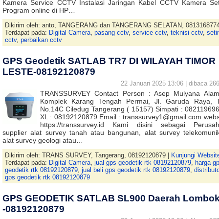
Kamera Service CCTV Instalasi Jaringan Kabel CCTV Kamera Set
Program online di HP…
Dikirim oleh: anto, TANGERANG dan TANGERANG SELATAN, 081316877
Terdapat pada:
Digital Camera
,
pasang cctv
,
service cctv
,
teknisi cctv
,
seti
cctv
,
perbaikan cctv
GPS Geodetik SATLAB TR7 DI WILAYAH TIMOR
LESTE-08192120879
22 Januari 2025 13:06 | dibaca 266
TRANSSURVEY Contact Person : Asep Mulyana Alam
Komplek Karang Tengah Permai, Jl. Garuda Raya, 
No.14C Ciledug Tangerang ( 15157) Simpati : 08211969
XL : 08192120879 Email : transsurvey1@gmail.com websi
https://transsurvey.id Kami disini sebagai Perusa
supplier alat survey tanah atau bangunan, alat survey telekomunik
alat survey geologi atau…
Dikirim oleh: TRANS SURVEY, Tangerang, 08192120879 |
Kunjungi Websit
Terdapat pada:
Digital Camera
,
jual gps geodetik rtk 08192120879
,
harga g
geodetik rtk 08192120879
,
jual beli gps geodetik rtk 08192120879
,
distribut
gps geodetik rtk 08192120879
GPS GEODETIK SATLAB SL900 Daerah Lombo
-08192120879