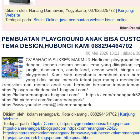
Dikirim oleh: Nanang Darmawan, Yogyakarta, 087825325772 |
Kunjungi
Website
Terdapat pada:
Bisnis Online
,
jasa pembuatan website bisnis online
Iklan Prem
PEMBUATAN PLAYGROUND ANAK BISA CUST
TEMA DESIGN,HUBUNGI KAMI 088294464702
08 Mei 2026 13:21 | dibaca 30
CV.BAHAGIA SUKSES MAKMUR Hadirkan playground im
dengan konsep custom sesuai tema yang diinginkan sep
jungle, dinosaurus, candy land, ocean world, hingga ca
playground. Kami siap membantu membuat area ber
yang tidak hanya menarik tetapi juga mampu meningka
kreativitas dan motorik anak saat bermain bersama teman-teman
https://playgroundindonesia1.blogspot.com/
https://kolamrenangpark.blogspot.com/ https://x.com/renangpark5
https://id.pinterest.com/kolamrenangpark/
https://www.youtube.com/@kolamrenangpark…
Dikirim oleh: kolam renangpark, Kota cikarang , 088294464702 |
Kunjungi
Website
Terdapat pada:
Digital Camera
,
httpsplaygroundindonesia1blogspotcom
httpskolamrenangparkblogspotcom httpsxcomrenangpark52426
httpsidpinterestcomkolamrenangpark httpswwwyoutubecomkolamrenangpar
httpsjasawaterpark1blogspotcom httpspusatfiber