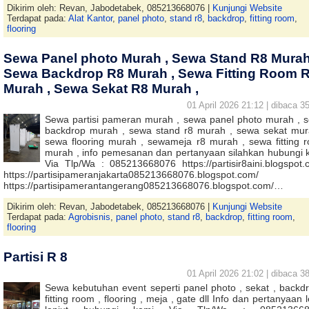
Dikirim oleh: Revan, Jabodetabek, 085213668076 |
Kunjungi Website
Terdapat pada:
Alat Kantor
,
panel photo
,
stand r8
,
backdrop
,
fitting room
,
flooring
Sewa Panel photo Murah , Sewa Stand R8 Murah
Sewa Backdrop R8 Murah , Sewa Fitting Room 
Murah , Sewa Sekat R8 Murah ,
01 April 2026 21:12 | dibaca 35
Sewa partisi pameran murah , sewa panel photo murah , 
backdrop murah , sewa stand r8 murah , sewa sekat mur
sewa flooring murah , sewameja r8 murah , sewa fitting 
murah , info pemesanan dan pertanyaan silahkan hubungi 
Via Tlp/Wa : 085213668076 https://partisir8aini.blogspot.
https://partisipameranjakarta085213668076.blogspot.com/
https://partisipamerantangerang085213668076.blogspot.com/…
Dikirim oleh: Revan, Jabodetabek, 085213668076 |
Kunjungi Website
Terdapat pada:
Agrobisnis
,
panel photo
,
stand r8
,
backdrop
,
fitting room
,
flooring
Partisi R 8
01 April 2026 21:02 | dibaca 38
Sewa kebutuhan event seperti panel photo , sekat , backdr
fitting room , flooring , meja , gate dll Info dan pertanyaan 