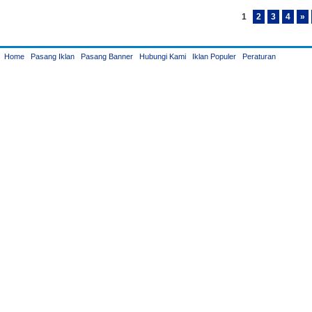
1
2
3
4
»
Home
Pasang Iklan
Pasang Banner
Hubungi Kami
Iklan Populer
Peraturan