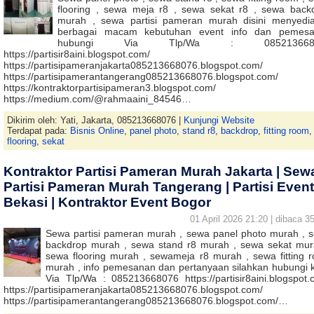
flooring , sewa meja r8 , sewa sekat r8 , sewa back
murah , sewa partisi pameran murah disini menyedi
berbagai macam kebutuhan event info dan pemes
hubungi Via Tlp/Wa : 085213668
https://partisir8aini.blogspot.com/
https://partisipameranjakarta085213668076.blogspot.com/
https://partisipamerantangerang085213668076.blogspot.com/
https://kontraktorpartisipameran3.blogspot.com/
https://medium.com/@rahmaaini_84546…
Dikirim oleh: Yati, Jakarta, 085213668076 |
Kunjungi Website
Terdapat pada:
Bisnis Online
,
panel photo
,
stand r8
,
backdrop
,
fitting room
,
flooring
,
sekat
Kontraktor Partisi Pameran Murah Jakarta | Sew
Partisi Pameran Murah Tangerang | Partisi Event
Bekasi | Kontraktor Event Bogor
01 April 2026 21:20 | dibaca 35
Sewa partisi pameran murah , sewa panel photo murah , 
backdrop murah , sewa stand r8 murah , sewa sekat mur
sewa flooring murah , sewameja r8 murah , sewa fitting 
murah , info pemesanan dan pertanyaan silahkan hubungi 
Via Tlp/Wa : 085213668076 https://partisir8aini.blogspot.
https://partisipameranjakarta085213668076.blogspot.com/
https://partisipamerantangerang085213668076.blogspot.com/…