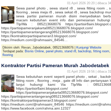
01 April 2026 20:20 | dibaca 34
Sewa panel photo , sewa stand r8 , sewa fitting room , 
flooring , sewa meja r8 , sewa sekat r8 , sewa backdrop mur
sewa partisi pameran murah disini menyediakan berb
macam kebutuhan event info dan pemesanan hubungi
Tlp/Wa : 085213668076 https://partisir8aini.blogspot.
https://partisipameranjakarta085213668076.blogspot.com/
https://partisipamerantangerang085213668076.blogspot.com/
https://kontraktorpartisipameran3.blogspot.com/
https://medium.com/@rahmaaini_84546…
Dikirim oleh: Revan, Jabodetabek, 085213668076 |
Kunjungi Website
Terdapat pada:
Bisnis Online
,
panel photo
,
stand r8
,
backdrop
,
fitting room
,
flooring
Kontraktor Partisi Pameran Murah Jabodetabek
01 April 2026 19:56 | dibaca 31
Sewa kebutuhan event seperti panel photo , sekat , backdr
fitting room , flooring , meja , gate dll Info dan pertanyaan 
lanjut hubungi kami Via Tlp/Wa : 085213668
https://partisir8aini.blogspot.com/
https://partisipameranjakarta085213668076.blogspot.com/
https://partisipamerantangerang085213668076.blogspot.com/
https://kontraktorpartisipameran3.blogspot.com/
https://medium.com/@rahmaaini_84546 https://medium.com/@rahma
https://www.facebook.com/rahma.aini.12327