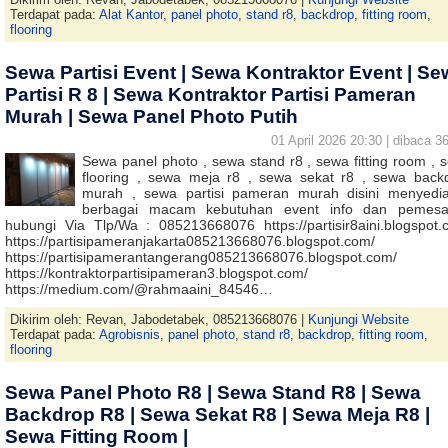
Terdapat pada:
Alat Kantor
,
panel photo
,
stand r8
,
backdrop
,
fitting room
,
flooring
Sewa Partisi Event | Sewa Kontraktor Event | S
Partisi R 8 | Sewa Kontraktor Partisi Pameran
Murah | Sewa Panel Photo Putih
01 April 2026 20:30 | dibaca 36
Sewa panel photo , sewa stand r8 , sewa fitting room , 
flooring , sewa meja r8 , sewa sekat r8 , sewa back
murah , sewa partisi pameran murah disini menyedi
berbagai macam kebutuhan event info dan pemes
hubungi Via Tlp/Wa : 085213668076 https://partisir8aini.blogspot.
https://partisipameranjakarta085213668076.blogspot.com/
https://partisipamerantangerang085213668076.blogspot.com/
https://kontraktorpartisipameran3.blogspot.com/
https://medium.com/@rahmaaini_84546…
Dikirim oleh: Revan, Jabodetabek, 085213668076 |
Kunjungi Website
Terdapat pada:
Agrobisnis
,
panel photo
,
stand r8
,
backdrop
,
fitting room
,
flooring
Sewa Panel Photo R8 | Sewa Stand R8 | Sewa
Backdrop R8 | Sewa Sekat R8 | Sewa Meja R8 |
Sewa Fitting Room |