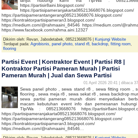
lanjut hubungi kami Via Tlp/Wa : 085213668
https://partisir8aini.blogspot.com/
https://partisipameranjakarta085213668076.blogspot.com/
https://partisipamerantangerang085213668076.blogspot.com/
https://kontraktorpartisipameran3.blogspot.com/
https://medium.com/@rahmaaini_84546 https://medium.com/@rahma
https://www.facebook.com/rahma.aini.12327
Dikirim oleh: Revan, Jabodetabek, 085213668076 |
Kunjungi Website
Terdapat pada:
Agrobisnis
,
panel photo
,
stand r8
,
backdrop
,
fitting room
,
flooring
Partisi Event | Kontraktor Event | Partisi R8 |
Kontraktor Partisi Pameran Murah | Partisi
Pameran Murah | Jual dan Sewa Partisi
01 April 2026 20:41 | dibaca 37
Sewa panel photo , sewa stand r8 , sewa fitting room , 
flooring , sewa meja r8 , sewa sekat r8 , sewa backdrop mur
sewa partisi pameran murah disini menyediakan berb
macam kebutuhan event info dan pemesanan hubungi
Tlp/Wa : 085213668076 https://partisir8aini.blogspot.
https://partisipameranjakarta085213668076.blogspot.com/
https://partisipamerantangerang085213668076.blogspot.com/
https://kontraktorpartisipameran3.blogspot.com/
https://medium.com/@rahmaaini_84546…
Dikirim oleh: Revan, Jabodetabek, 085213668076 |
Kunjungi Website