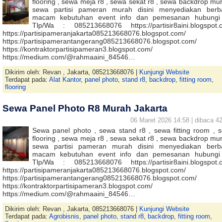
flooring , sewa meja r8 , sewa sekat r8 , sewa backdrop mur
sewa partisi pameran murah disini menyediakan berb
macam kebutuhan event info dan pemesanan hubungi
Tlp/Wa : 085213668076 https://partisir8aini.blogspot.
https://partisipameranjakarta085213668076.blogspot.com/
https://partisipamerantangerang085213668076.blogspot.com/
https://kontraktorpartisipameran3.blogspot.com/
https://medium.com/@rahmaaini_84546…
Dikirim oleh: Revan , Jakarta, 085213668076 |
Kunjungi Website
Terdapat pada:
Alat Kantor
,
panel photo
,
stand r8
,
backdrop
,
fitting room
,
flooring
Sewa Panel Photo R8 Murah Jakarta
06 Maret 2026 14:58 | dibaca 42
Sewa panel photo , sewa stand r8 , sewa fitting room , 
flooring , sewa meja r8 , sewa sekat r8 , sewa backdrop mur
sewa partisi pameran murah disini menyediakan berb
macam kebutuhan event info dan pemesanan hubungi
Tlp/Wa : 085213668076 https://partisir8aini.blogspot.
https://partisipameranjakarta085213668076.blogspot.com/
https://partisipamerantangerang085213668076.blogspot.com/
https://kontraktorpartisipameran3.blogspot.com/
https://medium.com/@rahmaaini_84546…
Dikirim oleh: Revan , Jakarta, 085213668076 |
Kunjungi Website
Terdapat pada:
Agrobisnis
,
panel photo
,
stand r8
,
backdrop
,
fitting room
,