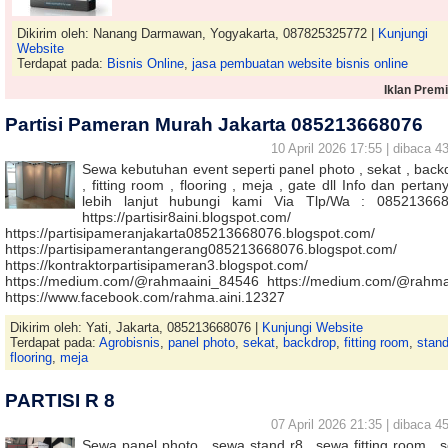
Dikirim oleh: Nanang Darmawan, Yogyakarta, 087825325772 |
Kunjungi
Website
Terdapat pada:
Bisnis Online
,
jasa pembuatan website bisnis online
Iklan Prem
Partisi Pameran Murah Jakarta 085213668076
10 April 2026 17:55 | dibaca 43
Sewa kebutuhan event seperti panel photo , sekat , back
, fitting room , flooring , meja , gate dll Info dan perta
lebih lanjut hubungi kami Via Tlp/Wa : 08521366
https://partisir8aini.blogspot.com/
https://partisipameranjakarta085213668076.blogspot.com/
https://partisipamerantangerang085213668076.blogspot.com/
https://kontraktorpartisipameran3.blogspot.com/
https://medium.com/@rahmaaini_84546 https://medium.com/@rahma
https://www.facebook.com/rahma.aini.12327
Dikirim oleh: Yati, Jakarta, 085213668076 |
Kunjungi Website
Terdapat pada:
Agrobisnis
,
panel photo
,
sekat
,
backdrop
,
fitting room
,
stand
flooring
,
meja
PARTISI R 8
07 April 2026 21:35 | dibaca 45
Sewa panel photo , sewa stand r8 , sewa fitting room , 