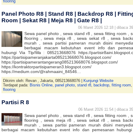
flooring
Panel Photo R8 | Stand R8 | Backdrop R8 | Fittin
Room | Sekat R8 | Meja R8 | Gate R8 |
06 Maret 2026 12:18 | dibaca 39
Sewa panel photo , sewa stand r8 , sewa fitting room , 
flooring , sewa meja r8 , sewa sekat r8 , sewa back
murah , sewa partisi pameran murah disini menyedi
berbagai macam kebutuhan event info dan pemes
hubungi Via Tlp/Wa : 085213668076 https://partisir8aini.blogspot.
https://partisipameranjakarta085213668076.blogspot.com/
https://partisipamerantangerang085213668076.blogspot.com/
https://kontraktorpartisipameran3.blogspot.com/
https://medium.com/@rahmaaini_84546…
Dikirim oleh: Revan , Jakarta, 085213668076 |
Kunjungi Website
Terdapat pada:
Bisnis Online
,
panel photo
,
stand r8
,
backdrop
,
fitting room
,
flooring
Partisi R 8
06 Maret 2026 11:54 | dibaca 35
Sewa panel photo , sewa stand r8 , sewa fitting room , 
flooring , sewa meja r8 , sewa sekat r8 , sewa back
murah , sewa partisi pameran murah disini menyedi
berbagai macam kebutuhan event info dan pemesanan hubungi