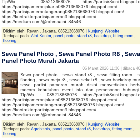
Tlp/Wa : 085213668076 https://partisir8aini.blogspot.
https://partisipameranjakarta085213668076.blogspot.com/
https://partisipamerantangerang085213668076.blogspot.com/
https://kontraktorpartisipameran3.blogspot.com/
https://medium.com/@rahmaaini_84546…
Dikirim oleh: Revan , Jakarta, 085213668076 |
Kunjungi Website
Terdapat pada:
Alat Kantor
,
panel photo
,
stand r8
,
backdrop
,
fitting room
,
flooring
Sewa Panel Photo , Sewa Panel Photo R8 , Sew
Panel Photo Murah Jakarta
06 Maret 2026 11:36 | dibaca 40
Sewa panel photo , sewa stand r8 , sewa fitting room , 
flooring , sewa meja r8 , sewa sekat r8 , sewa backdrop mur
sewa partisi pameran murah disini menyediakan berb
macam kebutuhan event info dan pemesanan hubungi
Tlp/Wa : 085213668076 https://partisir8aini.blogspot.
https://partisipameranjakarta085213668076.blogspot.com/
https://partisipamerantangerang085213668076.blogspot.com/
https://kontraktorpartisipameran3.blogspot.com/
https://medium.com/@rahmaaini_84546…
Dikirim oleh: Revan , Jakarta, 085213668076 |
Kunjungi Website
Terdapat pada:
Agrobisnis
,
panel photo
,
stand r8
,
backdrop
,
fitting room
,
flooring