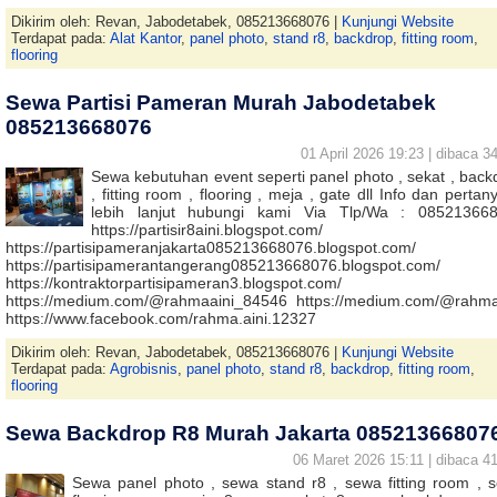
Dikirim oleh: Revan, Jabodetabek, 085213668076 |
Kunjungi Website
Terdapat pada:
Alat Kantor
,
panel photo
,
stand r8
,
backdrop
,
fitting room
,
flooring
Sewa Partisi Pameran Murah Jabodetabek
085213668076
01 April 2026 19:23 | dibaca 34
Sewa kebutuhan event seperti panel photo , sekat , back
, fitting room , flooring , meja , gate dll Info dan perta
lebih lanjut hubungi kami Via Tlp/Wa : 08521366
https://partisir8aini.blogspot.com/
https://partisipameranjakarta085213668076.blogspot.com/
https://partisipamerantangerang085213668076.blogspot.com/
https://kontraktorpartisipameran3.blogspot.com/
https://medium.com/@rahmaaini_84546 https://medium.com/@rahma
https://www.facebook.com/rahma.aini.12327
Dikirim oleh: Revan, Jabodetabek, 085213668076 |
Kunjungi Website
Terdapat pada:
Agrobisnis
,
panel photo
,
stand r8
,
backdrop
,
fitting room
,
flooring
Sewa Backdrop R8 Murah Jakarta 08521366807
06 Maret 2026 15:11 | dibaca 41
Sewa panel photo , sewa stand r8 , sewa fitting room , 