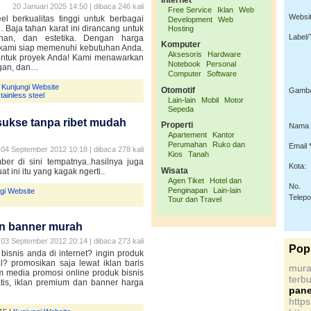
Internet
20 Januari 2025 14:50 | dibaca 246 kali
Free Service
Iklan
Web
Websit
l berkualitas tinggi untuk berbagai
Development
Web
. Baja tahan karat ini dirancang untuk
Hosting
Label/
nan, dan estetika. Dengan harga
Komputer
, kami siap memenuhi kebutuhan Anda.
Aksesoris
Hardware
 untuk proyek Anda! Kami menawarkan
Notebook
Personal
ingan, dan…
Computer
Software
|
Kunjungi Website
Otomotif
Gamba
tainless steel
Lain-lain
Mobil
Motor
Sepeda
sukse tanpa ribet mudah
Properti
Nama 
Apartement
Kantor
Perumahan
Ruko dan
Email *
04 September 2012 10:18 | dibaca 278 kali
Kios
Tanah
er di sini tempatnya..hasilnya juga
Kota:
Wisata
 ini itu yang kagak ngerti..
Agen Tiket
Hotel dan
No.
Penginapan
Lain-lain
gi Website
Telep
Tour dan Travel
dan banner murah
03 September 2012 20:14 | dibaca 273 kali
Pop
bisnis anda di internet? ingin produk
? promosikan saja lewat iklan baris
mur
om media promosi online produk bisnis
terbu
atis, iklan premium dan banner harga
pa
http