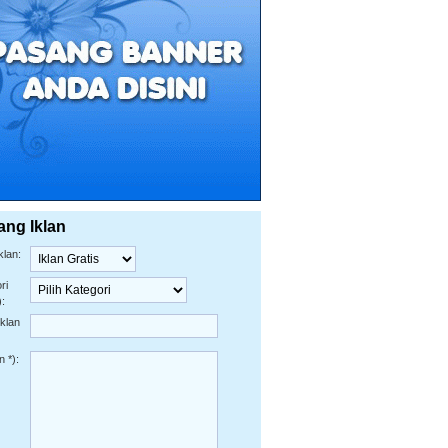
ang Iklan
klan:
ri
):
Iklan
n *):