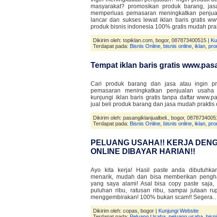
masyarakat? promosikan produk barang, jasa
memperluas pemasaran meningkatkan penjua
lancar dan sukses lewat iklan baris gratis w
produk bisnis indonesia 100% gratis mudah pra
Dikirim oleh: topiklan.com, bogor, 087873400515 |
Ku
Terdapat pada:
Bisnis Online
,
bisnis online
,
iklan
,
pro
Tempat iklan baris gratis www.pas
Cari produk barang dan jasa atau ingin pr
pemasaran meningkatkan penjualan usaha 
kunjungi iklan baris gratis tanpa daftar www.
jual beli produk barang dan jasa mudah prakt
Dikirim oleh: pasangiklanjualbeli., bogor, 0878734005
Terdapat pada:
Bisnis Online
,
bisnis online
,
iklan
,
pro
PELUANG USAHA!! KERJA DENG
ONLINE DIBAYAR HARIAN!!
Ayo kita kerja! Hasil paste anda dibutuhk
menarik, mudah dan bisa memberikan pengha
yang saya alami! Asal bisa copy paste saja, 
puluhan ribu, ratusan ribu, sampai jutaan ru
menggembirakan! 100% bukan scam!! Segera
Dikirim oleh: copas, bogor |
Kunjungi Website
Terdapat pada:
Peluang Usaha
,
peluang usaha
,
bisni