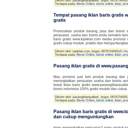
Dikirim oleh: pasangiklanjualbeli., bogor, 0878734005
Terdapat pada:
Bisnis Online
,
bisnis online
,
iklan
,
pro
Tempat pasang iklan baris gratis
gratis
Promosikan produk barang, jasa dan bisnis a
penjualan, usaha dan bisnis anda semakin lanc
baris gratis www.topiklan.com media promosi 
gratis cukup mudah, praktis dan menguntungka
Dikirim oleh: topiklan.com, bogor, 087873400515 |
Ku
Terdapat pada:
Bisnis Online
,
bisnis online
,
iklan
,
pro
Pasang iklan gratis di www.pasang
Mau promosi jual beli produk barang dan 
meningkatkan penjualan usaha dan bisnis an
lewat iklan baris gratis www.pasangiklanjual
bisnis indonesia 100% gratis mudah dan cuku
Dikirim oleh: pasangiklanjualbeli., bogor, 0878734005
Terdapat pada:
Bisnis Online
,
bisnis online
,
iklan
,
pro
Pasang iklan baris gratis di www.
dan cukup menguntungkan
Ingin meningkatkan penjualan? ingin produk b