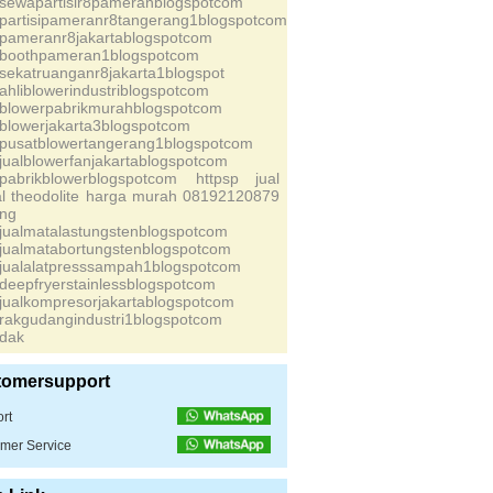
ssewapartisir8pameranblogspotcom
spartisipameranr8tangerang1blogspotcom
spameranr8jakartablogspotcom
sboothpameran1blogspotcom
ssekatruanganr8jakarta1blogspot
sahliblowerindustriblogspotcom
sblowerpabrikmurahblogspotcom
sblowerjakarta3blogspotcom
spusatblowertangerang1blogspotcom
sjualblowerfanjakartablogspotcom
spabrikblowerblogspotcom httpsp
jual
tal theodolite harga murah 08192120879
ing
sjualmatalastungstenblogspotcom
sjualmatabortungstenblogspotcom
sjualalatpresssampah1blogspotcom
sdeepfryerstainlessblogspotcom
sjualkompresorjakartablogspotcom
srakgudangindustri1blogspotcom
idak
tomersupport
rt
mer Service