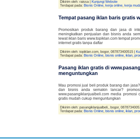
Dikirim oleh: raissa |
Kunjungi Website
Terdapat pada:
Bisnis Online
,
kerja online
,
kerja mud
Tempat pasang iklan baris gratis 
Promosikan produk barang dan jasa di int
meningkatkan penjualan dan bisnis anda semak
lewat iklan baris www.topiklan.com tempat promo
internet gratis tanpa daftar
Dikirim oleh: topiklan.com, bogor, 087873400515 |
Ku
Terdapat pada:
Bisnis Online
,
bisnis online
,
iklan
,
pro
Pasang iklan gratis di www.pasan
menguntungkan
Mau promosi jual beli produk barang dan jasa
dan bisnis anda semakin lancar? promosik
www.pasangiklanjualbeli.com media promosi 
gratis mudah cukup menguntungkan
Dikirim oleh: pasangiklanjualbeli., bogor, 0878734005
Terdapat pada:
Bisnis Online
,
bisnis online
,
iklan
,
pro