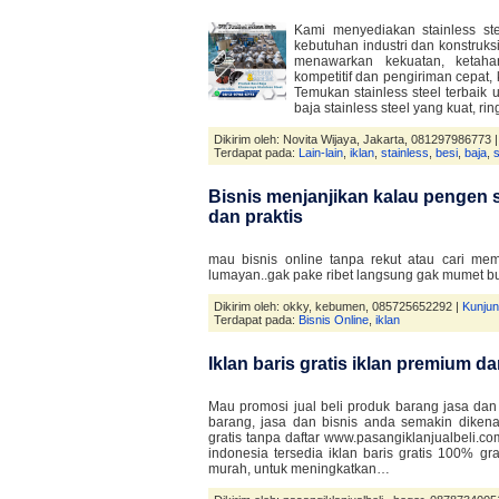
Kami menyediakan stainless stee
kebutuhan industri dan konstruksi
menawarkan kekuatan, ketaha
kompetitif dan pengiriman cepat
Temukan stainless steel terbaik
baja stainless steel yang kuat, r
Dikirim oleh: Novita Wijaya, Jakarta, 081297986773 
Terdapat pada:
Lain-lain
,
iklan
,
stainless
,
besi
,
baja
,
s
Bisnis menjanjikan kalau pengen 
dan praktis
mau bisnis online tanpa rekut atau cari memb
lumayan..gak pake ribet langsung gak mumet buat
Dikirim oleh: okky, kebumen, 085725652292 |
Kunjun
Terdapat pada:
Bisnis Online
,
iklan
Iklan baris gratis iklan premium 
Mau promosi jual beli produk barang jasa dan 
barang, jasa dan bisnis anda semakin dikenal
gratis tanpa daftar www.pasangiklanjualbeli.c
indonesia tersedia iklan baris gratis 100% gr
murah, untuk meningkatkan…