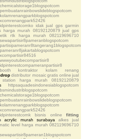
sbsmindustriblogspotcom
schemicalstorage1blogspotcom
spembuatanrainbowslideblogspotcom
skolamrenangparkblogspotcom
sxcomrenangpark52426
sidpinterestcomko
idak
jual gps garmin
s harga murah 08192120879
jual gps
etik rtk harga murah 082119696710
ssewapartisir8pameranblogspotcom
spartisipameranr8tangerang1blogspotcom
spameranr8jakartablogspotcom
sxcompartisir84516
swwwyoutubecompartisir8
sidpinterestcompameranpartisir8
sbooth
kontraktor kolam renang
kdrop
distributor mosaic
gratis
online
jual
l station harga murah 08192120879
s
httpsaquadesindonesiablogspotcom
sbsmindustriblogspotcom
schemicalstorage1blogspotcom
spembuatanrainbowslideblogspotcom
skolamrenangparkblogspotcom
sxcomrenangpark52426
sidpinterestcomk
bisnis online
fitting
m
acrylic murah surabaya
alkes
jual
matic level harga murah 082119696710
ssewapartisir8pameran1blogspotcom