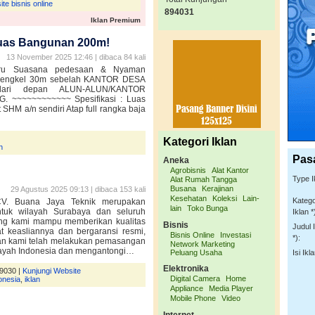
te bisnis online
894031
Iklan Premium
uas Bangunan 200m!
13 November 2025 12:46 | dibaca 84 kali
aru Suasana pedesaan & Nyaman
Berengkel 30m sebelah KANTOR DESA
ari depan ALUN-ALUN/KANTOR
~~~~~~~~~~~~ Spesifikasi : Luas
SHM a/n sendiri Atap full rangka baja
Kategori Iklan
h
Pas
Aneka
Agrobisnis
Alat Kantor
Type I
Alat Rumah Tangga
Busana
Kerajinan
29 Agustus 2025 09:13 | dibaca 153 kali
Kesehatan
Koleksi
Lain-
Katego
CV. Buana Jaya Teknik merupakan
lain
Toko Bunga
ntuk wilayah Surabaya dan seluruh
Iklan *
ing kami mampu memberikan kualitas
Bisnis
Judul 
at keasliannya dan bergaransi resmi,
Bisnis Online
Investasi
*):
an kami telah melakukan pemasangan
Network Marketing
ilayah Indonesia dan mengantongi…
Peluang Usaha
Isi Ikla
Elektronika
89030 |
Kunjungi Website
Digital Camera
Home
onesia
,
iklan
Appliance
Media Player
Mobile Phone
Video