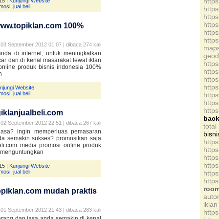
http
15 |
Kunjungi Website
mosi
,
jual beli
http
http
http
 www.topiklan.com 100%
http
http
03 September 2012 01:07 | dibaca 274 kali
map
nda di internet, untuk meningkatkan
geod
ar dan di kenal masarakat lewat iklan
http
online produk bisnis indonesia 100%
http
n
http
http
njungi Website
mosi
,
jual beli
http
http
http
iklanjualbeli.com
bac
02 September 2012 22:51 | dibaca 267 kali
tota
jasa? ingin memperluas pemasaran
bisni
da semakin sukses? promosikan saja
http
beli.com media promosi online produk
http
p menguntungkan
http
http
15 |
Kunjungi Website
mosi
,
jual beli
http
http
roo
topiklan.com mudah praktis
auto
iklan
01 September 2012 21:43 | dibaca 283 kali
http
arang dan jasa anda semakin di kenal