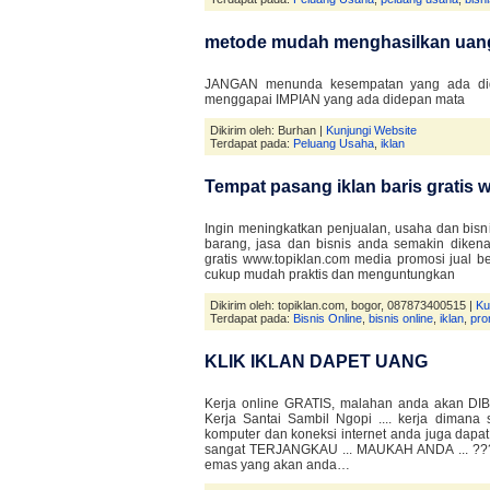
metode mudah menghasilkan uang 
JANGAN menunda kesempatan yang ada di
menggapai IMPIAN yang ada didepan mata
Dikirim oleh: Burhan |
Kunjungi Website
Terdapat pada:
Peluang Usaha
,
iklan
Tempat pasang iklan baris gratis 
Ingin meningkatkan penjualan, usaha dan bisn
barang, jasa dan bisnis anda semakin dikenal
gratis www.topiklan.com media promosi jual be
cukup mudah praktis dan menguntungkan
Dikirim oleh: topiklan.com, bogor, 087873400515 |
Ku
Terdapat pada:
Bisnis Online
,
bisnis online
,
iklan
,
pro
KLIK IKLAN DAPET UANG
Kerja online GRATIS, malahan anda akan DIBAY
Kerja Santai Sambil Ngopi .... kerja diman
komputer dan koneksi internet anda juga dap
sangat TERJANGKAU ... MAUKAH ANDA ... ?
emas yang akan anda…