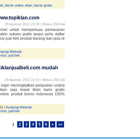
ah
,
bisnis online
,
iklan
,
bisnis gratis
www.topiklan.com
29 Agustus 2012 23:28 | dibaca 258 kali
ernet untuk memperluas pemasaran
in sukses gratis tanpa perlu daftar
si jual beli produk barang dan jasa di
njungi Website
mosi
,
jual beli
giklanjualbeli.com mudah
29 Agustus 2012 22:14 | dibaca 256 kali
? ingin meningkatkan penjualan usaha
an saja lewat iklan baris gratis
online produk bisnis indonesia 100%
15 |
Kunjungi Website
mosi
,
jual beli
1
2
3
4
5
6
»
»»