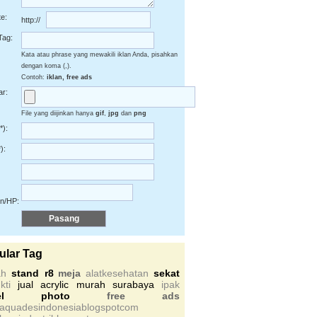
e:
http://
Tag:
Kata atau phrase yang mewakili iklan Anda, pisahkan
dengan koma (,).
Contoh:
iklan, free ads
r:
File yang diijinkan hanya
gif
,
jpg
dan
png
*):
):
on/HP:
ular Tag
ah
stand r8
meja
alatkesehatan
sekat
kti
jual acrylic murah surabaya
ipak
nel photo
free ads
saquadesindonesiablogspotcom