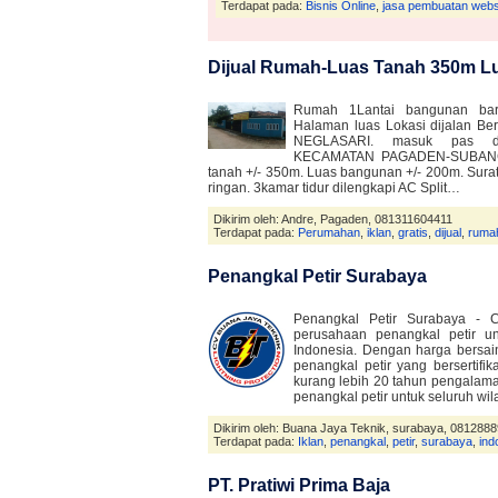
Terdapat pada:
Bisnis Online
,
jasa pembuatan websi
Dijual Rumah-Luas Tanah 350m L
Rumah 1Lantai bangunan b
Halaman luas Lokasi dijalan 
NEGLASARI. masuk pas d
KECAMATAN PAGADEN-SUBANG. 
tanah +/- 350m. Luas bangunan +/- 200m. Surat 
ringan. 3kamar tidur dilengkapi AC Split…
Dikirim oleh: Andre, Pagaden, 081311604411
Terdapat pada:
Perumahan
,
iklan
,
gratis
,
dijual
,
ruma
Penangkal Petir Surabaya
Penangkal Petir Surabaya - 
perusahaan penangkal petir u
Indonesia. Dengan harga bersa
penangkal petir yang bersertifik
kurang lebih 20 tahun pengalam
penangkal petir untuk seluruh w
Dikirim oleh: Buana Jaya Teknik, surabaya, 081288
Terdapat pada:
Iklan
,
penangkal
,
petir
,
surabaya
,
ind
PT. Pratiwi Prima Baja