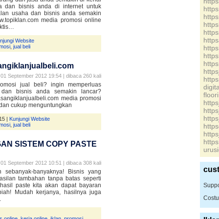
http
 dan bisnis anda di internet untuk
http
lan usaha dan bisnis anda semakin
http
ww.topiklan.com media promosi online
http
ktis…
http
http
njungi Website
mosi
,
jual beli
http
http
http
angiklanjualbeli.com
http
01 September 2012 19:54 | dibaca 260 kali
http
omosi jual beli? ingin memperluas
digi
dan bisnis anda semakin lancar?
floor
pasangiklanjualbeli.com media promosi
http
is dan cukup menguntungkan
http
http
15 |
Kunjungi Website
mosi
,
jual beli
http
http
http
AN SISTEM COPY PASTE
urus
01 September 2012 10:51 | dibaca 308 kali
cus
an sebanyak-banyaknya! Bisnis yang
silan tambahan tanpa batas seperti
hasil paste kita akan dapat bayaran
Suppo
piah! Mudah kerjanya, hasilnya juga
Costu
…
s online
,
kerja online
,
iklan
,
promosi