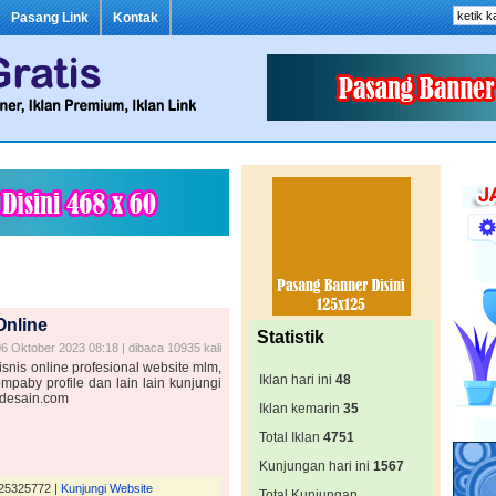
Pasang Link
Kontak
Online
Statistik
6 Oktober 2023 08:18 | dibaca 10935 kali
snis online profesional website mlm,
Iklan hari ini
48
ompaby profile dan lain lain kunjungi
nidesain.com
Iklan kemarin
35
Total Iklan
4751
Kunjungan hari ini
1567
825325772 |
Kunjungi Website
Total Kunjungan