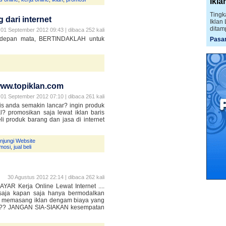
Ikla
Tingk
dari internet
Iklan
ditam
01 September 2012 09:43 | dibaca 252 kali
depan mata, BERTINDAKLAH untuk
Pasan
www.topiklan.com
01 September 2012 07:10 | dibaca 261 kali
is anda semakin lancar? ingin produk
? promosikan saja lewat iklan baris
li produk barang dan jasa di internet
njungi Website
mosi
,
jual beli
30 Agustus 2012 22:14 | dibaca 262 kali
AR Kerja Online Lewat Internet ....
a saja kapan saja hanya bermodalkan
at memasang iklan dengam biaya yang
??? JANGAN SIA-SIAKAN kesempatan