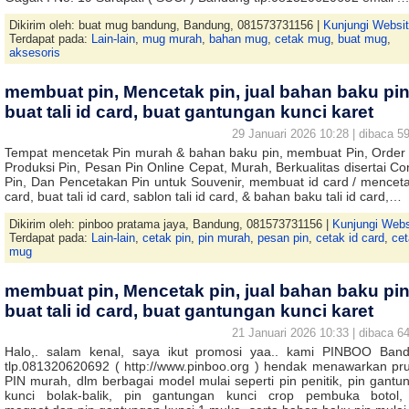
Dikirim oleh: buat mug bandung, Bandung, 081573731156 |
Kunjungi Websi
Terdapat pada:
Lain-lain
,
mug murah
,
bahan mug
,
cetak mug
,
buat mug
,
aksesoris
membuat pin, Mencetak pin, jual bahan baku pin
buat tali id card, buat gantungan kunci karet
29 Januari 2026 10:28 | dibaca 59
Tempat mencetak Pin murah & bahan baku pin, membuat Pin, Order 
Produksi Pin, Pesan Pin Online Cepat, Murah, Berkualitas disertai Co
Pin, Dan Pencetakan Pin untuk Souvenir, membuat id card / menceta
card, buat tali id card, sablon tali id card, & bahan baku tali id card,…
Dikirim oleh: pinboo pratama jaya, Bandung, 081573731156 |
Kunjungi Webs
Terdapat pada:
Lain-lain
,
cetak pin
,
pin murah
,
pesan pin
,
cetak id card
,
ce
mug
membuat pin, Mencetak pin, jual bahan baku pin
buat tali id card, buat gantungan kunci karet
21 Januari 2026 10:33 | dibaca 64
Halo,. salam kenal, saya ikut promosi yaa.. kami PINBOO Ban
tlp.081320620692 ( http://www.pinboo.org ) hendak menawarkan pr
PIN murah, dlm berbagai model mulai seperti pin penitik, pin gantu
kunci bolak-balik, pin gantungan kunci crop pembuka botol,