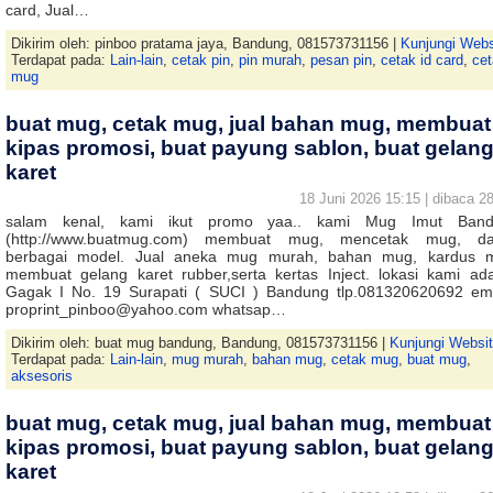
card, Jual…
Dikirim oleh: pinboo pratama jaya, Bandung, 081573731156 |
Kunjungi Webs
Terdapat pada:
Lain-lain
,
cetak pin
,
pin murah
,
pesan pin
,
cetak id card
,
ce
mug
buat mug, cetak mug, jual bahan mug, membuat
kipas promosi, buat payung sablon, buat gelan
karet
18 Juni 2026 15:15 | dibaca 28
salam kenal, kami ikut promo yaa.. kami Mug Imut Band
(http://www.buatmug.com) membuat mug, mencetak mug, d
berbagai model. Jual aneka mug murah, bahan mug, kardus 
membuat gelang karet rubber,serta kertas Inject. lokasi kami ada
Gagak I No. 19 Surapati ( SUCI ) Bandung tlp.081320620692 ema
proprint_pinboo@yahoo.com whatsap…
Dikirim oleh: buat mug bandung, Bandung, 081573731156 |
Kunjungi Websi
Terdapat pada:
Lain-lain
,
mug murah
,
bahan mug
,
cetak mug
,
buat mug
,
aksesoris
buat mug, cetak mug, jual bahan mug, membuat
kipas promosi, buat payung sablon, buat gelan
karet