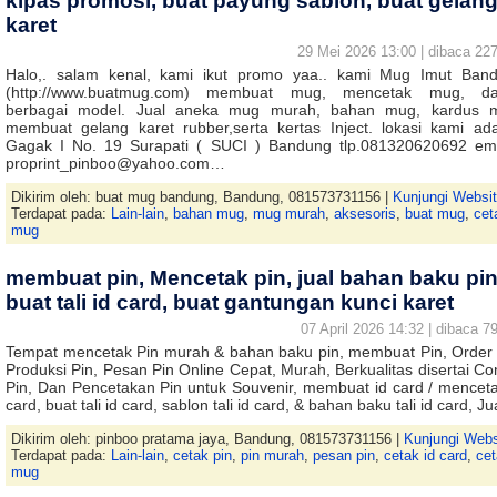
kipas promosi, buat payung sablon, buat gelan
karet
29 Mei 2026 13:00 | dibaca 227
Halo,. salam kenal, kami ikut promo yaa.. kami Mug Imut Ban
(http://www.buatmug.com) membuat mug, mencetak mug, d
berbagai model. Jual aneka mug murah, bahan mug, kardus 
membuat gelang karet rubber,serta kertas Inject. lokasi kami ada
Gagak I No. 19 Surapati ( SUCI ) Bandung tlp.081320620692 ema
proprint_pinboo@yahoo.com…
Dikirim oleh: buat mug bandung, Bandung, 081573731156 |
Kunjungi Websi
Terdapat pada:
Lain-lain
,
bahan mug
,
mug murah
,
aksesoris
,
buat mug
,
cet
mug
membuat pin, Mencetak pin, jual bahan baku pin
buat tali id card, buat gantungan kunci karet
07 April 2026 14:32 | dibaca 79
Tempat mencetak Pin murah & bahan baku pin, membuat Pin, Order 
Produksi Pin, Pesan Pin Online Cepat, Murah, Berkualitas disertai Co
Pin, Dan Pencetakan Pin untuk Souvenir, membuat id card / menceta
card, buat tali id card, sablon tali id card, & bahan baku tali id card, J
Dikirim oleh: pinboo pratama jaya, Bandung, 081573731156 |
Kunjungi Webs
Terdapat pada:
Lain-lain
,
cetak pin
,
pin murah
,
pesan pin
,
cetak id card
,
ce
mug