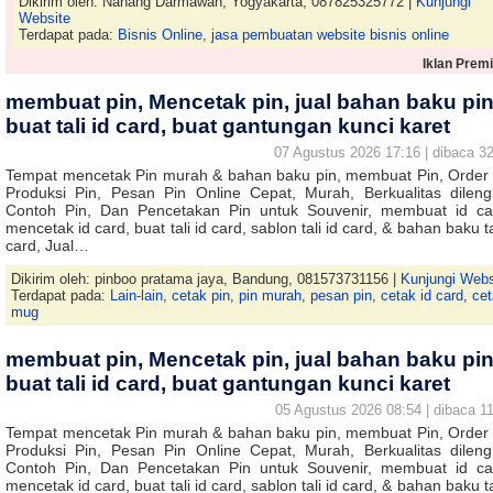
Dikirim oleh: Nanang Darmawan, Yogyakarta, 087825325772 |
Kunjungi
Website
Terdapat pada:
Bisnis Online
,
jasa pembuatan website bisnis online
Iklan Prem
membuat pin, Mencetak pin, jual bahan baku pin
buat tali id card, buat gantungan kunci karet
07 Agustus 2026 17:16 | dibaca 32
Tempat mencetak Pin murah & bahan baku pin, membuat Pin, Order 
Produksi Pin, Pesan Pin Online Cepat, Murah, Berkualitas dileng
Contoh Pin, Dan Pencetakan Pin untuk Souvenir, membuat id ca
mencetak id card, buat tali id card, sablon tali id card, & bahan baku ta
card, Jual…
Dikirim oleh: pinboo pratama jaya, Bandung, 081573731156 |
Kunjungi Webs
Terdapat pada:
Lain-lain
,
cetak pin
,
pin murah
,
pesan pin
,
cetak id card
,
ce
mug
membuat pin, Mencetak pin, jual bahan baku pin
buat tali id card, buat gantungan kunci karet
05 Agustus 2026 08:54 | dibaca 11
Tempat mencetak Pin murah & bahan baku pin, membuat Pin, Order 
Produksi Pin, Pesan Pin Online Cepat, Murah, Berkualitas dileng
Contoh Pin, Dan Pencetakan Pin untuk Souvenir, membuat id ca
mencetak id card, buat tali id card, sablon tali id card, & bahan baku ta