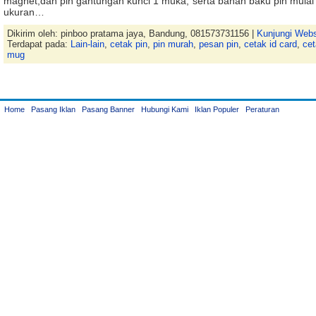
magnet,dan pin gantungan kunci 1 muka, serta bahan baku pin mulai 
ukuran…
Dikirim oleh: pinboo pratama jaya, Bandung, 081573731156 |
Kunjungi Webs
Terdapat pada:
Lain-lain
,
cetak pin
,
pin murah
,
pesan pin
,
cetak id card
,
ce
mug
Home
Pasang Iklan
Pasang Banner
Hubungi Kami
Iklan Populer
Peraturan