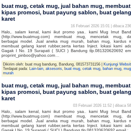
buat mug, cetak mug, jual bahan mug, membuat
kipas promosi, buat payung sablon, buat gelan
karet
16 Februari 2026 15:01 | dibaca 236
Halo,. salam kenal, kami ikut promo yaa.. kami Mug Imut Ban
(http://www.buatmug.com) membuat mug, mencetak mug, d
berbagai model. Jual aneka mug murah, bahan mug, kardus 
membuat gelang karet rubber,serta kertas Inject. lokasi kami ada
Gagak I No. 19 Surapati ( SUCI ) Bandung tlp.081320620692 ema
proprint_pinboo@yahoo.com…
Dikirim oleh: buat mug bandung, Bandung, 081573731156 |
Kunjungi Websi
Terdapat pada:
Lain-lain
,
aksesoris
,
buat mug
,
cetak mug
,
bahan mug
,
mug
murah
buat mug, cetak mug, jual bahan mug, membuat
kipas promosi, buat payung sablon, buat gelan
karet
03 Februari 2026 11:52 | dibaca 58
Halo,. salam kenal, kami ikut promo yaa.. kami Mug Imut Ban
(http://www.buatmug.com) membuat mug, mencetak mug, d
berbagai model. Jual aneka mug murah, bahan mug, kardus 
membuat gelang karet rubber,serta kertas Inject. lokasi kami ada
Gagak I No. 19 Surapati ( SUCI ) Bandung tlp.081320620692 email :