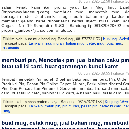
18 Juni 2026 12:58 | dibaca 26
salam kenal, kami ikut promo yaa.. kami Mug Imut Band
(http://www.buatmug.com) membuat mug, mencetak mug, d
berbagai model. Jual aneka mug murah, bahan mug, kardus 
membuat gelang karet rubber,serta kertas Inject. lokasi kami ada
Gagak I No. 19 Surapati ( SUCI ) Bandung tlp.081320620692 ema
proprint_pinboo@yahoo.com whatsap…
Dikirim oleh: buat mug bandung, Bandung , 081573731156 |
Kunjungi Websi
Terdapat pada:
Lain-lain
,
mug murah
,
bahan mug
,
cetak mug
,
buat mug
,
aksesoris
membuat pin, Mencetak pin, jual bahan baku pin
buat tali id card, buat gantungan kunci karet
08 Juni 2026 09:55 | dibaca 79
Tempat mencetak Pin murah & bahan baku pin, membuat Pin, Order 
Produksi Pin, Pesan Pin Online Cepat, Murah, Berkualitas disertai Co
Pin, Dan Pencetakan Pin untuk Souvenir, membuat id card / menceta
card, buat tali id card, sablon tali id card, & bahan baku tali id card, J
Dikirim oleh: pinboo pratama jaya, Bandung, 081573731156 |
Kunjungi Webs
Terdapat pada:
Lain-lain
,
cetak pin
,
pin murah
,
pesan pin
,
cetak id card
,
ce
mug
buat mug, cetak mug, jual bahan mug, membuat