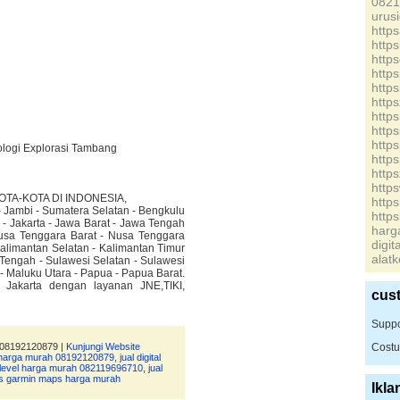
0821
urus
http
http
http
http
http
http
http
http
http
ologi Explorasi Tambang
http
http
http
TA-KOTA DI INDONESIA,
http
- Jambi - Sumatera Selatan - Bengkulu
http
- Jakarta - Jawa Barat - Jawa Tengah
har
Nusa Tenggara Barat - Nusa Tenggara
digi
alimantan Selatan - Kalimantan Timur
alat
 Tengah - Sulawesi Selatan - Sulawesi
 - Maluku Utara - Papua - Papua Barat.
r Jakarta dengan layanan JNE,TIKI,
cus
Suppo
 08192120879 |
Kunjungi Website
Costu
on harga murah 08192120879
,
jual digital
c level harga murah 082119696710
,
jual
ps garmin maps harga murah
Ikla