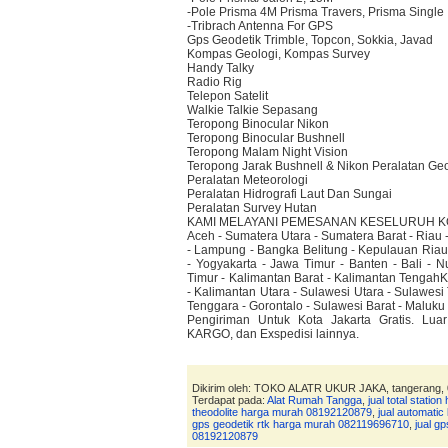
-Pole Prisma 4M Prisma Travers, Prisma Single
-Tribrach Antenna For GPS
Gps Geodetik Trimble, Topcon, Sokkia, Javad
Kompas Geologi, Kompas Survey
Handy Talky
Radio Rig
Telepon Satelit
Walkie Talkie Sepasang
Teropong Binocular Nikon
Teropong Binocular Bushnell
Teropong Malam Night Vision
Teropong Jarak Bushnell & Nikon Peralatan Ge
Peralatan Meteorologi
Peralatan Hidrografi Laut Dan Sungai
Peralatan Survey Hutan
KAMI MELAYANI PEMESANAN KESELURUH KO
Aceh - Sumatera Utara - Sumatera Barat - Riau 
- Lampung - Bangka Belitung - Kepulauan Riau 
- Yogyakarta - Jawa Timur - Banten - Bali - 
Timur - Kalimantan Barat - Kalimantan TengahK
- Kalimantan Utara - Sulawesi Utara - Sulawesi
Tenggara - Gorontalo - Sulawesi Barat - Maluku
Pengiriman Untuk Kota Jakarta Gratis. Lua
KARGO, dan Exspedisi lainnya.
Dikirim oleh: TOKO ALATR UKUR JAKA, tangerang,
Terdapat pada:
Alat Rumah Tangga
,
jual total stati
theodolite harga murah 08192120879
,
jual automati
gps geodetik rtk harga murah 082119696710
,
jual g
08192120879