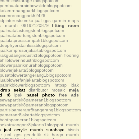
schemicalstorage1blogspotcom
spembuatanrainbowslideblogspotcom
skolamrenangparkblogspotcom
sxcomrenangpark52426
sidpinterestcomko
jual gps garmin maps
ga murah 08192120879
fitting room
sjualmatalastungstenblogspotcom
sjualmatabortungstenblogspotcom
sjualalatpresssampah1blogspotcom
sdeepfryerstainlessblogspotcom
sjualkompresorjakartablogspotcom
srakgudangindustri1blogspotcom
flooring
sahliblowerindustriblogspotcom
sblowerpabrikmurahblogspotcom
sblowerjakarta3blogspotcom
spusatblowertangerang1blogspotcom
sjualblowerfanjakartablogspotcom
spabrikblowerblogspotcom httpsp
idak
kdrop
sekat
distributor mosaic
meja
nd r8
ipak
panel photo
free ads
ssewapartisir8pameran1blogspotcom
ssewapartisir8pameranblogspotcom
spartisipameranr8tangerang1blogspotcom
spameranr8jakartablogspotcom
sboothpameran1blogspotcom
ssekatruanganr8jakarta1blogspot
murah
s
jual acrylic murah surabaya
bisnis
e
jual gps geodetik rtk harga murah