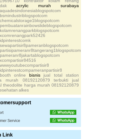
19696710
kontraktor kolam renang
idak
acrylic murah surabaya
saquadesindonesiablogspotcom
sbsmindustriblogspotcom
schemicalstorage1blogspotcom
spembuatanrainbowslideblogspotcom
skolamrenangparkblogspotcom
sxcomrenangpark52426
sidpinterestcomk
ssewapartisir8pameranblogspotcom
spartisipameranr8tangerang1blogspotcom
spameranr8jakartablogspotcom
sxcompartisir84516
swwwyoutubecompartisir8
sidpinterestcompameranpartisir8
sbooth
online
bisnis
jual total station
ga murah 08192120879
terbukti
jual
tal theodolite harga murah 08192120879
kesehatan
alkes
tomersupport
rt
mer Service
n Link