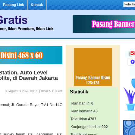
Pasang Link
Kontak
Station, Auto Level
lite, di Daerah Jakarta
08 Agustus 2026 08:09 | dibaca 110 kali
Statistik
Iklan hari ini
0
rmai, Jl. Garuda Raya, T-A1 No.14C
Iklan kemarin
43
Total Iklan
4787
Kunjungan hari ini
902
at survey tanah atau bangunan, alat
Total Kunjungan