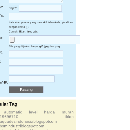
e:
http://
Tag:
Kata atau phrase yang mewakili iklan Anda, pisahkan
dengan koma (,).
Contoh:
iklan, free ads
r:
File yang diijinkan hanya
gif
,
jpg
dan
png
*):
):
on/HP:
ular Tag
l automatic level harga murah
19696710
iklan
saquadesindonesiablogspotcom
sbsmindustriblogspotcom