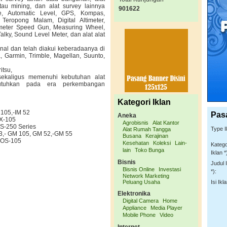
tau mining, dan alat survey lainnya
901622
ite, Automatic Level, GPS, Kompas,
 Teropong Malam, Digital Altimeter,
tometer Speed Gun, Measuring Wheel,
lky, Sound Level Meter, dan alat alat
al dan telah diakui keberadaanya di
, Garmin, Trimble, Magellan, Suunto,
itsu,
kaligus memenuhi kebutuhan alat
utuhkan pada era perkembangan
Kategori Iklan
 105,-IM 52
Pas
Aneka
FX-105
Agrobisnis
Alat Kantor
S-250 Series
Type I
Alat Rumah Tangga
03,- GM 105, GM 52,-GM 55
Busana
Kerajinan
, OS-105
Kesehatan
Koleksi
Lain-
Katego
lain
Toko Bunga
Iklan *
Bisnis
Judul 
Bisnis Online
Investasi
*):
Network Marketing
Peluang Usaha
Isi Ikla
Elektronika
Digital Camera
Home
Appliance
Media Player
Mobile Phone
Video