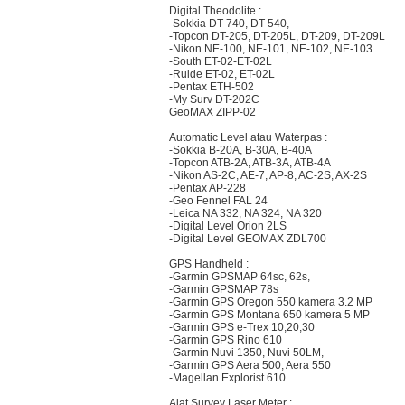
Digital Theodolite :
-Sokkia DT-740, DT-540,
-Topcon DT-205, DT-205L, DT-209, DT-209L
-Nikon NE-100, NE-101, NE-102, NE-103
-South ET-02-ET-02L
-Ruide ET-02, ET-02L
-Pentax ETH-502
-My Surv DT-202C
GeoMAX ZIPP-02
Automatic Level atau Waterpas :
-Sokkia B-20A, B-30A, B-40A
-Topcon ATB-2A, ATB-3A, ATB-4A
-Nikon AS-2C, AE-7, AP-8, AC-2S, AX-2S
-Pentax AP-228
-Geo Fennel FAL 24
-Leica NA 332, NA 324, NA 320
-Digital Level Orion 2LS
-Digital Level GEOMAX ZDL700
GPS Handheld :
-Garmin GPSMAP 64sc, 62s,
-Garmin GPSMAP 78s
-Garmin GPS Oregon 550 kamera 3.2 MP
-Garmin GPS Montana 650 kamera 5 MP
-Garmin GPS e-Trex 10,20,30
-Garmin GPS Rino 610
-Garmin Nuvi 1350, Nuvi 50LM,
-Garmin GPS Aera 500, Aera 550
-Magellan Explorist 610
Alat Survey Laser Meter :