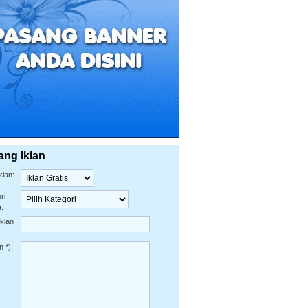
ang Iklan
klan:
ri
):
Iklan
n *):