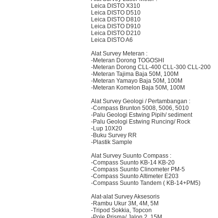
Leica DISTO X310
Leica DISTO D510
Leica DISTO D810
Leica DISTO D910
Leica DISTO D210
Leica DISTO A6
Alat Survey Meteran :
-Meteran Dorong TOGOSHI
-Meteran Dorong CLL-400 CLL-300 CLL-200
-Meteran Tajima Baja 50M, 100M
-Meteran Yamayo Baja 50M, 100M
-Meteran Komelon Baja 50M, 100M
Alat Survey Geologi / Pertambangan :
-Compass Brunton 5008, 5006, 5010
-Palu Geologi Estwing Pipih/ sediment
-Palu Geologi Estwing Runcing/ Rock
-Lup 10X20
-Buku Survey RR
-Plastik Sample
Alat Survey Suunto Compass :
-Compass Suunto KB-14 KB-20
-Compass Suunto Clinometer PM-5
-Compass Suunto Altimeter E203
-Compass Suunto Tandem ( KB-14+PM5)
Alat-alat Survey Aksesoris
-Rambu Ukur 3M, 4M, 5M
-Tripod Sokkia, Topcon
-Pole Prisma/ Jalon 2, 15M