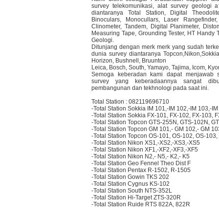
survey telekomunikasi, alat survey geologi a
diantaranya Total Station, Digital Theodol
Binoculars, Monocullars, Laser Rangefinder,
Clinometer, Tandem, Digital Planimeter, Dis
Measuring Tape, Grounding Tester, HT Handy Ta
Geologi.
Ditunjang dengan merk merk yang sudah terken
dunia survey diantaranya Topcon,Nikon,Sokkia
Horizon, Bushnell, Bruunton
Leica, Bosch, South, Yamayo, Tajima, Icom, Kyor
Semoga keberadan kami dapat menjawab se
survey yang keberadaannya sangat dib
pembangunan dan tekhnologi pada saat ini.
Total Station : 082119696710
-Total Station Sokkia IM 101,-IM 102,-IM 103,-IM
-Total Station Sokkia FX-101, FX-102, FX-103, 
-Total Station Topcon GTS-255N, GTS-102N, GT
-Total Station Topcon GM 101,- GM 102,- GM 1
-Total Station Topcon OS-101, OS-102, OS-103
-Total Station Nikon XS1,-XS2,-XS3,-XS5
-Total Station Nikon XF1,-XF2,-XF3,-XF5
-Total Station Nikon N2,- N5,- K2,- K5
-Total Station Geo Fennel Theo Dist F
-Total Station Pentax R-1502, R-1505
-Total Station Gowin TKS 202
-Total Station Cygnus KS-102
-Total Station South NTS-352L
-Total Station Hi-Target ZTS-320R
-Total Station Ruide RTS 822A, 822R