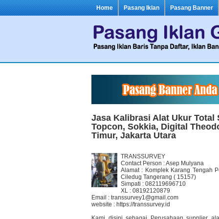
Home
Pasang Iklan
Pasang Banner
Jasa Kalibrasi Alat Ukur Total 
Topcon, Sokkia, Digital Theodo
Timur, Jakarta Utara
TRANSSURVEY
Contact Person : Asep Mulyana
Alamat : Komplek Karang Tengah Pe
Ciledug Tangerang ( 15157)
Simpati : 082119696710
XL : 08192120879
Email : transsurvey1@gmail.com
website : https://transsurvey.id
Kami disini sebagai Perusahaan supplier al