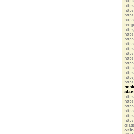
http
http
http
http
http
har
http
http
http
http
http
http
http
http
http
http
http
http
bac
sta
http
http
http
http
http
http
grati
onlin