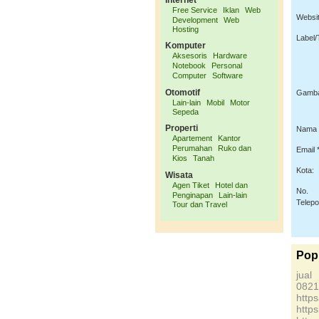
Internet
Free Service
Iklan
Web
Websit
Development
Web
Hosting
Label/
Komputer
Aksesoris
Hardware
Notebook
Personal
Computer
Software
Otomotif
Gamba
Lain-lain
Mobil
Motor
Sepeda
Properti
Nama 
Apartement
Kantor
Perumahan
Ruko dan
Email *
Kios
Tanah
Kota:
Wisata
Agen Tiket
Hotel dan
No.
Penginapan
Lain-lain
Telep
Tour dan Travel
Pop
jua
0821
http
http