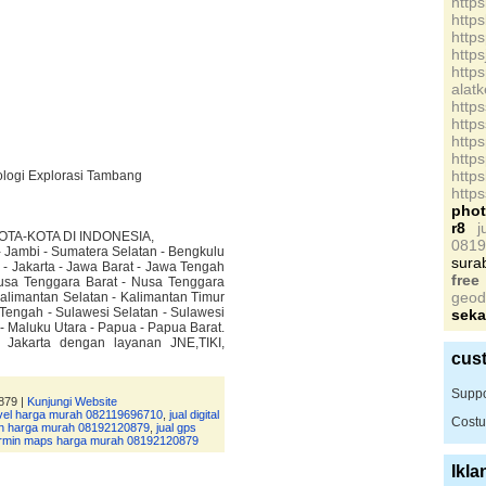
http
http
http
http
http
alat
http
http
http
http
http
ologi Explorasi Tambang
http
pho
r8
TA-KOTA DI INDONESIA,
0819
- Jambi - Sumatera Selatan - Bengkulu
sura
- Jakarta - Jawa Barat - Jawa Tengah
free
Nusa Tenggara Barat - Nusa Tenggara
geod
alimantan Selatan - Kalimantan Timur
 Tengah - Sulawesi Selatan - Sulawesi
seka
 - Maluku Utara - Papua - Papua Barat.
r Jakarta dengan layanan JNE,TIKI,
cus
Suppo
879 |
Kunjungi Website
level harga murah 082119696710
,
jual digital
Costu
tion harga murah 08192120879
,
jual gps
armin maps harga murah 08192120879
Ikla