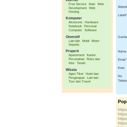
Internet
Free Service
Iklan
Web
Websit
Development
Web
Hosting
Label/
Komputer
Aksesoris
Hardware
Notebook
Personal
Computer
Software
Otomotif
Gamba
Lain-lain
Mobil
Motor
Sepeda
Properti
Nama 
Apartement
Kantor
Perumahan
Ruko dan
Email *
Kios
Tanah
Kota:
Wisata
Agen Tiket
Hotel dan
No.
Penginapan
Lain-lain
Telep
Tour dan Travel
Pop
http
http
http
http