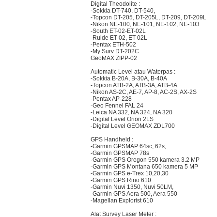
Digital Theodolite :
-Sokkia DT-740, DT-540,
-Topcon DT-205, DT-205L, DT-209, DT-209L
-Nikon NE-100, NE-101, NE-102, NE-103
-South ET-02-ET-02L
-Ruide ET-02, ET-02L
-Pentax ETH-502
-My Surv DT-202C
GeoMAX ZIPP-02
Automatic Level atau Waterpas :
-Sokkia B-20A, B-30A, B-40A
-Topcon ATB-2A, ATB-3A, ATB-4A
-Nikon AS-2C, AE-7, AP-8, AC-2S, AX-2S
-Pentax AP-228
-Geo Fennel FAL 24
-Leica NA 332, NA 324, NA 320
-Digital Level Orion 2LS
-Digital Level GEOMAX ZDL700
GPS Handheld :
-Garmin GPSMAP 64sc, 62s,
-Garmin GPSMAP 78s
-Garmin GPS Oregon 550 kamera 3.2 MP
-Garmin GPS Montana 650 kamera 5 MP
-Garmin GPS e-Trex 10,20,30
-Garmin GPS Rino 610
-Garmin Nuvi 1350, Nuvi 50LM,
-Garmin GPS Aera 500, Aera 550
-Magellan Explorist 610
Alat Survey Laser Meter :