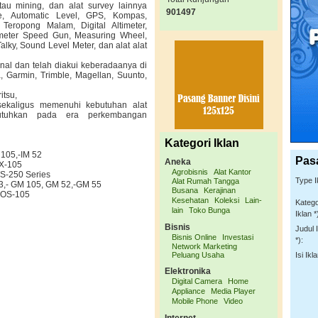
tau mining, dan alat survey lainnya
901497
ite, Automatic Level, GPS, Kompas,
 Teropong Malam, Digital Altimeter,
tometer Speed Gun, Measuring Wheel,
lky, Sound Level Meter, dan alat alat
al dan telah diakui keberadaanya di
, Garmin, Trimble, Magellan, Suunto,
itsu,
kaligus memenuhi kebutuhan alat
utuhkan pada era perkembangan
Kategori Iklan
 105,-IM 52
Pas
Aneka
FX-105
Agrobisnis
Alat Kantor
S-250 Series
Type I
Alat Rumah Tangga
03,- GM 105, GM 52,-GM 55
Busana
Kerajinan
, OS-105
Kesehatan
Koleksi
Lain-
Katego
lain
Toko Bunga
Iklan *
Bisnis
Judul 
Bisnis Online
Investasi
*):
Network Marketing
Peluang Usaha
Isi Ikla
Elektronika
Digital Camera
Home
Appliance
Media Player
Mobile Phone
Video