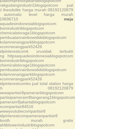
sjualkompresorjakartablogspotcom
srakgudangindustri1blogspotcom
jual
tal theodolite harga murah 08192120879
l automatic level harga murah
19696710
meja
saquadesindonesiablogspotcom
sbsmindustriblogspotcom
schemicalstorage1blogspotcom
spembuatanrainbowslideblogspotcom
skolamrenangparkblogspotcom
sxcomrenangpark52426
sidpinterestcomk
urusidak
terbukti
ing
httpsaquadesindonesiablogspotcom
sbsmindustriblogspotcom
schemicalstorage1blogspotcom
spembuatanrainbowslideblogspotcom
skolamrenangparkblogspotcom
sxcomrenangpark52426
sidpinterestcomko
jual total station harga
urah 08192120879
ssewapartisir8pameranblogspotcom
spartisipameranr8tangerang1blogspotcom
spameranr8jakartablogspotcom
sxcompartisir84516
swwwyoutubecompartisir8
sidpinterestcompameranpartisir8
sbooth
murah
gratis
sahliblowerindustriblogspotcom