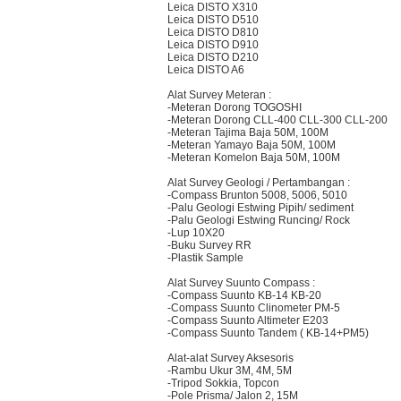
Leica DISTO X310
Leica DISTO D510
Leica DISTO D810
Leica DISTO D910
Leica DISTO D210
Leica DISTO A6
Alat Survey Meteran :
-Meteran Dorong TOGOSHI
-Meteran Dorong CLL-400 CLL-300 CLL-200
-Meteran Tajima Baja 50M, 100M
-Meteran Yamayo Baja 50M, 100M
-Meteran Komelon Baja 50M, 100M
Alat Survey Geologi / Pertambangan :
-Compass Brunton 5008, 5006, 5010
-Palu Geologi Estwing Pipih/ sediment
-Palu Geologi Estwing Runcing/ Rock
-Lup 10X20
-Buku Survey RR
-Plastik Sample
Alat Survey Suunto Compass :
-Compass Suunto KB-14 KB-20
-Compass Suunto Clinometer PM-5
-Compass Suunto Altimeter E203
-Compass Suunto Tandem ( KB-14+PM5)
Alat-alat Survey Aksesoris
-Rambu Ukur 3M, 4M, 5M
-Tripod Sokkia, Topcon
-Pole Prisma/ Jalon 2, 15M