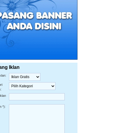
ang Iklan
klan:
ri
):
Iklan
n *):