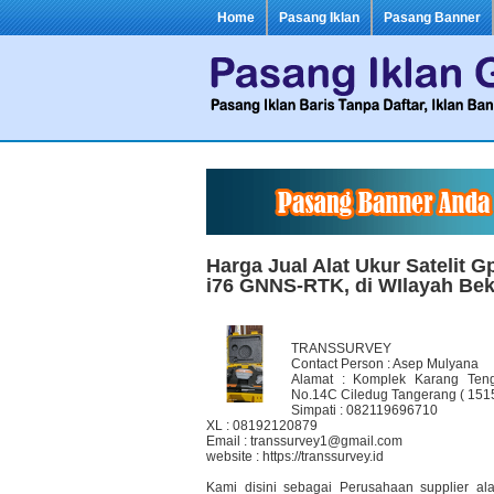
Home
Pasang Iklan
Pasang Banner
Harga Jual Alat Ukur Satelit 
i76 GNNS-RTK, di WIlayah Bek
TRANSSURVEY
Contact Person : Asep Mulyana
Alamat : Komplek Karang Teng
No.14C Ciledug Tangerang ( 151
Simpati : 082119696710
XL : 08192120879
Email : transsurvey1@gmail.com
website : https://transsurvey.id
Kami disini sebagai Perusahaan supplier al