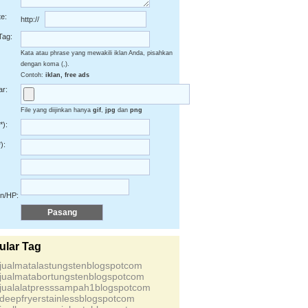
e:
http://
Tag:
Kata atau phrase yang mewakili iklan Anda, pisahkan
dengan koma (,).
Contoh:
iklan, free ads
r:
File yang diijinkan hanya
gif
,
jpg
dan
png
*):
):
on/HP:
ular Tag
sjualmatalastungstenblogspotcom
sjualmatabortungstenblogspotcom
sjualalatpresssampah1blogspotcom
sdeepfryerstainlessblogspotcom