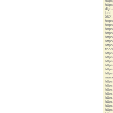
http
http
digi
jua
0821
http
http
http
http
http
http
http
floor
http
http
http
http
http
http
m
http
http
http
http
http
http
http
http