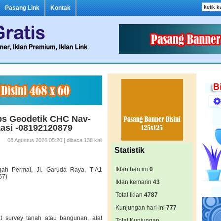
Pasang Link
Kontak
Gps Geodetik CHC Nav-
asi -08192120879
08 Agustus 2026 05:20 | dibaca 138 kali
Statistik
Iklan hari ini
0
ah Permai, Jl. Garuda Raya, T-A1
57)
Iklan kemarin
43
Total Iklan
4787
Kunjungan hari ini
777
at survey tanah atau bangunan, alat
Total Kunjungan