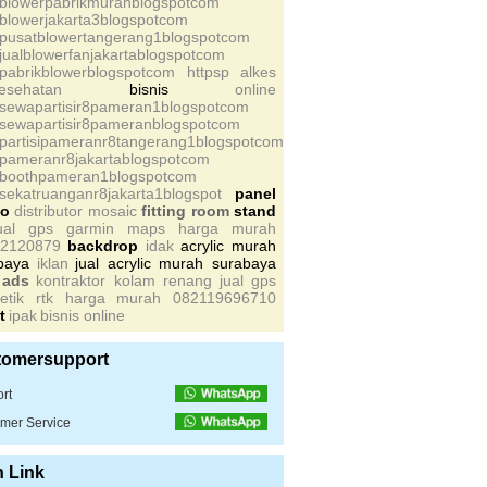
sblowerpabrikmurahblogspotcom
sblowerjakarta3blogspotcom
spusatblowertangerang1blogspotcom
sjualblowerfanjakartablogspotcom
spabrikblowerblogspotcom httpsp
alkes
kesehatan
bisnis
online
ssewapartisir8pameran1blogspotcom
ssewapartisir8pameranblogspotcom
spartisipameranr8tangerang1blogspotcom
spameranr8jakartablogspotcom
sboothpameran1blogspotcom
ssekatruanganr8jakarta1blogspot
panel
to
distributor mosaic
fitting room
stand
jual gps garmin maps harga murah
2120879
backdrop
idak
acrylic murah
baya
iklan
jual acrylic murah surabaya
 ads
kontraktor kolam renang
jual gps
etik rtk harga murah 082119696710
t
ipak
bisnis online
tomersupport
rt
mer Service
n Link