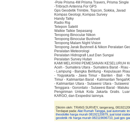
-Pole Prisma 4M Prisma Travers, Prisma Single
-Tribrach Antenna For GPS
Gps Geodetik Trimble, Topcon, Sokkia, Javad
Kompas Geologi, Kompas Survey
Handy Talky
Radio Rig
Telepon Satelit
Walkie Talkie Sepasang
Teropong Binocular Nikon
Teropong Binocular Bushnell
Teropong Malam Night Vision
Teropong Jarak Bushnell & Nikon Peralatan Ge
Peralatan Meteorologi
Peralatan Hidrografi Laut Dan Sungai
Peralatan Survey Hutan
KAMI MELAYANI PEMESANAN KESELURUH KO
Aceh - Sumatera Utara - Sumatera Barat - Riau 
- Lampung - Bangka Belitung - Kepulauan Riau 
- Yogyakarta - Jawa Timur - Banten - Bali - 
Timur - Kalimantan Barat - Kalimantan TengahK
- Kalimantan Utara - Sulawesi Utara - Sulawesi
Tenggara - Gorontalo - Sulawesi Barat - Maluku
Pengiriman Untuk Kota Jakarta Gratis. Lua
KARGO, dan Exspedisi lainnya.
Dikirim oleh: TRANS SURVEY, tangerang, 08192120
Terdapat pada:
Alat Rumah Tangga
,
jual automatic 
theodolite harga murah 08192120879
,
jual total sta
geodetik rtk harga murah 082119696710
,
jual gps g