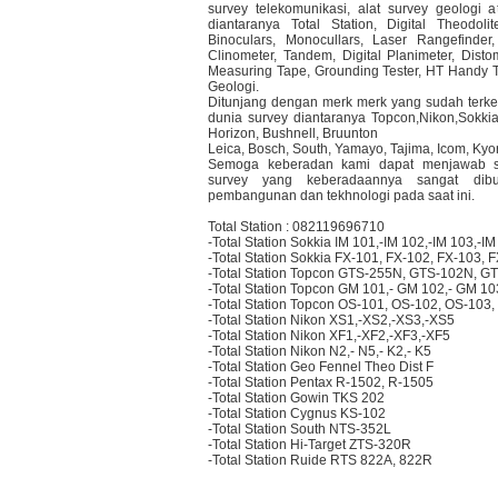
survey telekomunikasi, alat survey geologi a
diantaranya Total Station, Digital Theodol
Binoculars, Monocullars, Laser Rangefinder,
Clinometer, Tandem, Digital Planimeter, Dis
Measuring Tape, Grounding Tester, HT Handy Ta
Geologi.
Ditunjang dengan merk merk yang sudah terken
dunia survey diantaranya Topcon,Nikon,Sokkia
Horizon, Bushnell, Bruunton
Leica, Bosch, South, Yamayo, Tajima, Icom, Kyor
Semoga keberadan kami dapat menjawab se
survey yang keberadaannya sangat dib
pembangunan dan tekhnologi pada saat ini.
Total Station : 082119696710
-Total Station Sokkia IM 101,-IM 102,-IM 103,-IM
-Total Station Sokkia FX-101, FX-102, FX-103, 
-Total Station Topcon GTS-255N, GTS-102N, GT
-Total Station Topcon GM 101,- GM 102,- GM 1
-Total Station Topcon OS-101, OS-102, OS-103
-Total Station Nikon XS1,-XS2,-XS3,-XS5
-Total Station Nikon XF1,-XF2,-XF3,-XF5
-Total Station Nikon N2,- N5,- K2,- K5
-Total Station Geo Fennel Theo Dist F
-Total Station Pentax R-1502, R-1505
-Total Station Gowin TKS 202
-Total Station Cygnus KS-102
-Total Station South NTS-352L
-Total Station Hi-Target ZTS-320R
-Total Station Ruide RTS 822A, 822R