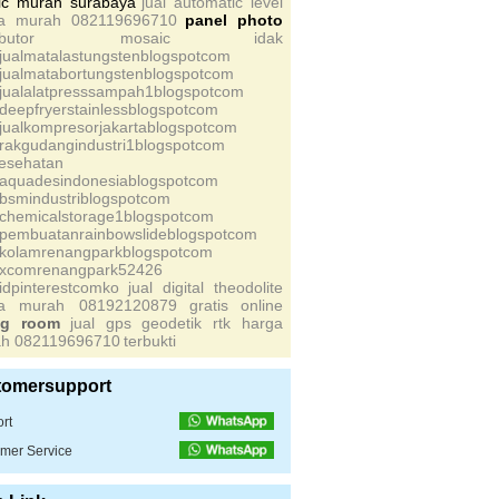
lic murah surabaya
jual automatic level
a murah 082119696710
panel photo
tributor mosaic
idak
sjualmatalastungstenblogspotcom
sjualmatabortungstenblogspotcom
sjualalatpresssampah1blogspotcom
sdeepfryerstainlessblogspotcom
sjualkompresorjakartablogspotcom
srakgudangindustri1blogspotcom
kesehatan
saquadesindonesiablogspotcom
sbsmindustriblogspotcom
schemicalstorage1blogspotcom
spembuatanrainbowslideblogspotcom
skolamrenangparkblogspotcom
sxcomrenangpark52426
sidpinterestcomko
jual digital theodolite
ga murah 08192120879
gratis
online
ing room
jual gps geodetik rtk harga
h 082119696710
terbukti
tomersupport
rt
mer Service