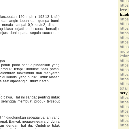
http
http
free
bac
 kecepatan 120 mph ( 192,12 km/h)
http
n dari angin topan dan gempa bumi.
http
 merata sampai 0,9 ton/m2, dimana
http
 biasa terjadi pada cuaca bersalju.
http
enjuru dunia pada segala cuaca dan
http
http
http
mur
kol
http
gan.
http
 patah pada saat dipindahkan yang
produk, tetapi Onduline tidak patah.
http
kelenturan maksimum dan menyerap
http
di kondisi yang buruk. Untuk alasan
http
saat dipasang di struktur atap.
http
tota
ac
.
http
ibawa. Hal ini sangat penting untuk
sehingga membuat produk tersebut
http
http
http
http
977 digolongkan sebagai bahan yang
http
ional. Banyak negara-negara di dunia
http
n dengan hal itu. Onduline tidak