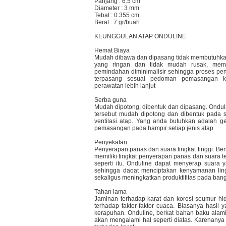
Panjang : 6.5 cm
Diameter : 3 mm
Tebal : 0.355 cm
Berat : 7 gr/buah
KEUNGGULAN ATAP ONDULINE
Hemat Biaya
Mudah dibawa dan dipasang tidak membutuhkan
yang ringan dan tidak mudah rusak, me
pemindahan diminimalisir sehingga proses peng
terpasang sesuai pedoman pemasangan k
perawatan lebih lanjut
Serba guna
Mudah dipotong, dibentuk dan dipasang. Ondu
tersebut mudah dipotong dan dibentuk pada 
ventilasi atap. Yang anda butuhkan adalah ge
pemasangan pada hampir setiap jenis atap
Penyekatan
Penyerapan panas dan suara tingkat tinggi. Ber
memiliki tingkat penyerapan panas dan suara t
seperti itu. Onduline dapat menyerap suara ya
sehingga daoat menciptakan kenyamanan lin
sekaligus meningkatkan produktifitas pada ban
Tahan lama
Jaminan terhadap karat dan korosi seumur hi
terhadap faktor-faktor cuaca. Biasanya hasil 
kerapuhan. Onduline, berkat bahan baku alami
akan mengalami hal seperti diatas. Karenany