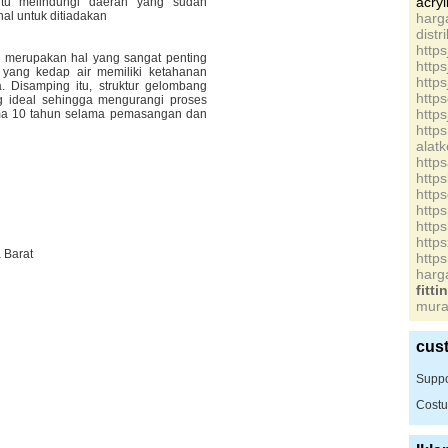
acry
u melindungi daerah yang sudah
ahal untuk ditiadakan
harg
dis
http
r merupakan hal yang sangat penting
http
 yang kedap air memiliki ketahanan
http
. Disamping itu, struktur gelombang
http
g ideal sehingga mengurangi proses
http
ama 10 tahun selama pemasangan dan
http
alat
http
http
http
http
http
http
 Barat
http
har
fitt
mura
cus
Suppo
Costu