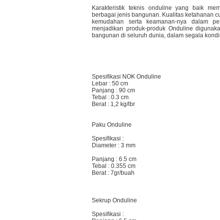
Karakteristik teknis onduline yang baik m
berbagai jenis bangunan. Kualitas ketahanan cu
kemudahan serta keamanan-nya dalam pe
menjadikan produk-produk Onduline digunakan
bangunan di seluruh dunia, dalam segala kondis
Spesifikasi NOK Onduline
Lebar : 50 cm
Panjang : 90 cm
Tebal : 0.3 cm
Berat : 1,2 kg/lbr
Paku Onduline
Spesifikasi :
Diameter : 3 mm
Panjang : 6.5 cm
Tebal : 0.355 cm
Berat : 7gr/buah
Sekrup Onduline
Spesifikasi :