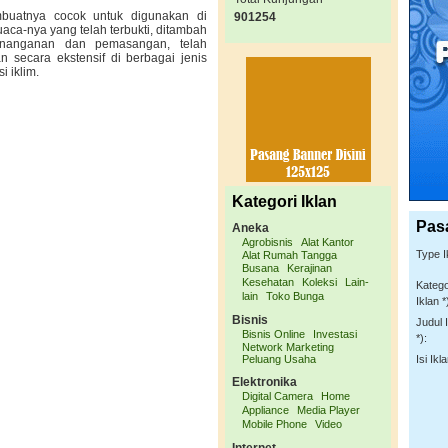
embuatnya cocok untuk digunakan di
901254
aca-nya yang telah terbukti, ditambah
nanganan dan pemasangan, telah
 secara ekstensif di berbagai jenis
i iklim.
Kategori Iklan
Pas
Aneka
Agrobisnis
Alat Kantor
Type I
Alat Rumah Tangga
Busana
Kerajinan
Kesehatan
Koleksi
Lain-
Katego
lain
Toko Bunga
Iklan *
Bisnis
Judul 
Bisnis Online
Investasi
*):
Network Marketing
Peluang Usaha
Isi Ikla
Elektronika
Digital Camera
Home
Appliance
Media Player
Mobile Phone
Video