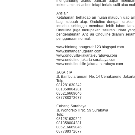
mengandung asbes bahkan dapat membant
terkontaminasi asbes tetapi terlalu sulit atau m
Anti air
Ketahanan terhadap air hujan maupun uap ai
bagi sebuah atap. Onduline dengan struktur
tersebut sehingga membuat lebih tahan lama
Onduline juga merupakan saluran udara yan
pengembunan. Anti air Onduline dijamin sel
penggunaan normal.
www.bintang-anugerah123.blogspot.com
www.bintanganugerah.com
www.onduvilla-jakarta-surabaya.com
www.onduline-jakarta-surabaya.com
www.ondulinetitile-jakarta-surabaya.com
JAKARTA
Jl. Bambularangan. No. 14 Cengkareng. Jakarta
Telp;
081281630242
081358004281
085216669046
087788372677
Cabang Surabaya
Jl. Wonorejo II No. 59 Surabaya
Telp;
081281630242
081358004281
085216669046
087788372677