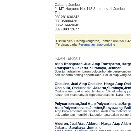
Cabang Jember
Jl. MT. Haryono No. 113 Sumbersari. Jember
Telp;
081281630242
081358004281
085216669046
087788372677
Dikirim oleh: Bintang Anugerah, Jember, 0813580042
Terdapat pada:
Perumahan
,
atap onduline
IKLAN TERKAIT
Atap Transparan, Jual Atap Transparan, Harga
Transparan. Jakarta, Surabaya, Jember.
Solartuff adalah lembaran polycarbonate bergelomba
dan liat,serta bening seperti kaca. Solusi atap yang
Onduline, Jual Atap Onduline, Harga Atap Ondu
Onduvilla, Ondulinetile. Jakarta,Surabaya,Jem
Onduline merupakan atap lembaran 10 gelombang yan
pasar dan telah banyak digunakan saat ini. Karakteris
Polycarbonate,Jual Atap Polycarbonate,Harga
Atap Polycarbonate. Jember,Banyuwangi,Bali
Atap Polycarbonate merupakan salah satu material ber
polycarbonate memiliki sifat sederhana dalam penge
Alderon, Jual Atap Alderon, Harga Atap Aldero
Jakarta, Surabaya, Jember.