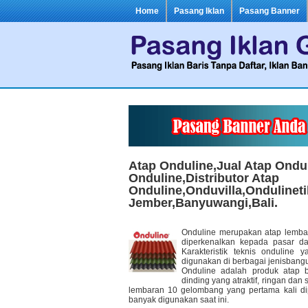
Home
Pasang Iklan
Pasang Banner
Atap Onduline,Jual Atap Ondu
Onduline,Distributor Atap
Onduline,Onduvilla,Ondulineti
Jember,Banyuwangi,Bali.
Onduline merupakan atap lemba
diperkenalkan kepada pasar da
Karakteristik teknis onduline
digunakan di berbagai jenisban
Onduline adalah produk atap 
dinding yang atraktif, ringan da
lembaran 10 gelombang yang pertama kali di
banyak digunakan saat ini.