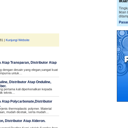
Ikla
Tingk
Iklan
ditam
Pasan
81 |
Kunjungi Website
 Atap Transparan, Distributor Atap
ng dengan desain yang elegan,sangat kuat
 sempurna untuk…
line, Distributor Atap Onduline,
ber.
g pertama kali diperkenalkan kepada
tik teknis…
 Atap Polycarbonate,Distributor
.
jenis thermoplastic polymer. Material
rjaan, mudah dicetak, serta mudah…
n, Distributor Atap Alderon.