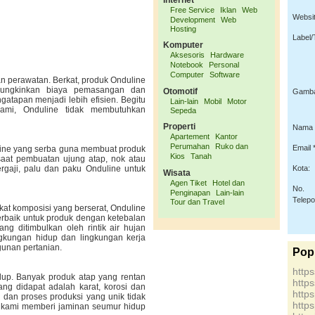
Internet
Free Service
Iklan
Web
Websit
Development
Web
Hosting
Label/
Komputer
Aksesoris
Hardware
Notebook
Personal
Computer
Software
 perawatan. Berkat, produk Onduline
mungkinkan biaya pemasangan dan
Otomotif
Gamba
atapan menjadi lebih efisien. Begitu
Lain-lain
Mobil
Motor
ami, Onduline tidak membutuhkan
Sepeda
Properti
Nama 
Apartement
Kantor
Perumahan
Ruko dan
Email *
line yang serba guna membuat produk
Kios
Tanah
saat pembuatan ujung atap, nok atau
rgaji, palu dan paku Onduline untuk
Kota:
Wisata
Agen Tiket
Hotel dan
No.
Penginapan
Lain-lain
Telep
Tour dan Travel
kat komposisi yang berserat, Onduline
erbaik untuk produk dengan ketebalan
ng ditimbulkan oleh rintik air hujan
gkungan hidup dan lingkungan kerja
gunan pertanian.
Pop
http
dup. Banyak produk atap yang rentan
http
yang didapat adalah karat, korosi dan
http
 dan proses produksi yang unik tidak
http
a kami memberi jaminan seumur hidup