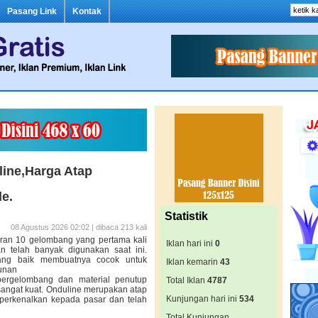
Pasang Link
Kontak
line,Harga Atap
le.
Statistik
08 Agustus 2026 02:02 | dibaca 213 kali
ran 10 gelombang yang pertama kali
Iklan hari ini
0
n telah banyak digunakan saat ini.
 yang baik membuatnya cocok untuk
Iklan kemarin
43
gunan
bergelombang dan material penutup
Total Iklan
4787
n sangat kuat. Onduline merupakan atap
Kunjungan hari ini
534
perkenalkan kepada pasar dan telah
Total Kunjungan