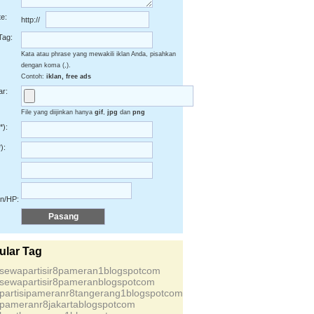
e:
http://
Tag:
Kata atau phrase yang mewakili iklan Anda, pisahkan
dengan koma (,).
Contoh:
iklan, free ads
r:
File yang diijinkan hanya
gif
,
jpg
dan
png
*):
):
on/HP:
ular Tag
ssewapartisir8pameran1blogspotcom
ssewapartisir8pameranblogspotcom
spartisipameranr8tangerang1blogspotcom
spameranr8jakartablogspotcom